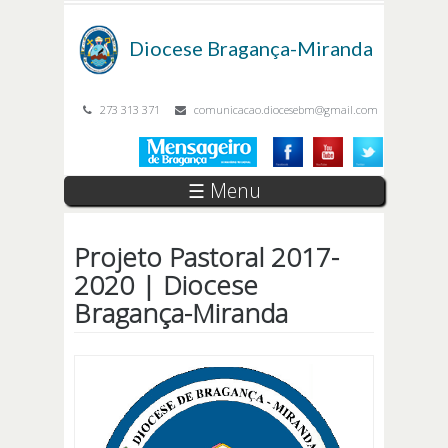
Passar para o conteúdo principal
Diocese
Bragança-Miranda
273 313 371
comunicacao.diocesebm@gmail.com
☰ Menu
Projeto Pastoral 2017-
2020 | Diocese
Bragança-Miranda