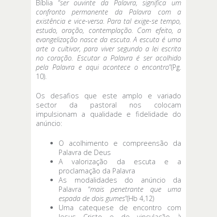
Bíblia “
ser ouvinte da Palavra, significa um
confronto permanente da Palavra com a
existência e vice-versa. Para tal exige-se tempo,
estudo, oração, contemplação. Com efeito, a
evangelização nasce da escuta. A escuta é uma
arte a cultivar, para viver segundo a lei escrita
no coração. Escutar a Palavra é ser acolhido
pela Palavra e aqui acontece o encontro
”(Pg.
10).
Os desafios que este amplo e variado
sector da pastoral nos colocam
impulsionam a qualidade e fidelidade do
anúncio:
O acolhimento e compreensão da
Palavra de Deus
A valorização da escuta e a
proclamação da Palavra
As modalidades do anúncio da
Palavra “
mais penetrante que uma
espada de dois gumes
”(Hb 4,12)
Uma catequese de encontro com
Jesus Cristo e de vinculação à