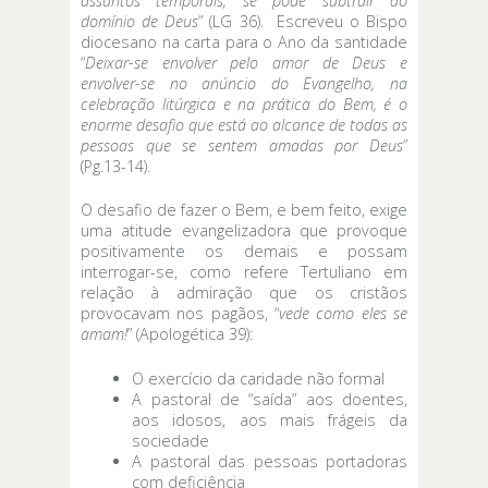
assuntos temporais, se pode subtrair ao
domínio de Deus
” (LG 36). Escreveu o Bispo
diocesano na carta para o Ano da santidade
“
Deixar-se envolver pelo amor de Deus e
envolver-se no anúncio do Evangelho, na
celebração litúrgica e na prática do Bem, é o
enorme desafio que está ao alcance de todas as
pessoas que se sentem amadas por Deus
”
(Pg.13-14).
O desafio de fazer o Bem, e bem feito, exige
uma atitude evangelizadora que provoque
positivamente os demais e possam
interrogar-se, como refere Tertuliano em
relação à admiração que os cristãos
provocavam nos pagãos, “
vede como eles se
amam!
” (Apologética 39):
O exercício da caridade não formal
A pastoral de “saída” aos doentes,
aos idosos, aos mais frágeis da
sociedade
A pastoral das pessoas portadoras
com deficiência