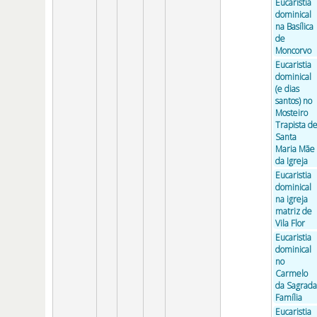
Eucaristia
dominical
na Basílica
de
Moncorvo
Eucaristia
dominical
(e dias
santos) no
Mosteiro
Trapista d
Santa
Maria Mãe
da Igreja
Eucaristia
dominical
na igreja
matriz de
Vila Flor
Eucaristia
dominical
no
Carmelo
da Sagrada
Família
Eucaristia