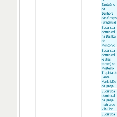
no
Santuário
da
Senhora
das Graças
(Bragança)
Eucaristia
dominical
na Basílica
de
Moncorvo
Eucaristia
dominical
(e dias
santos) no
Mosteiro
Trapista d
Santa
Maria Mãe
da Igreja
Eucaristia
dominical
na igreja
matriz de
Vila Flor
Eucaristia