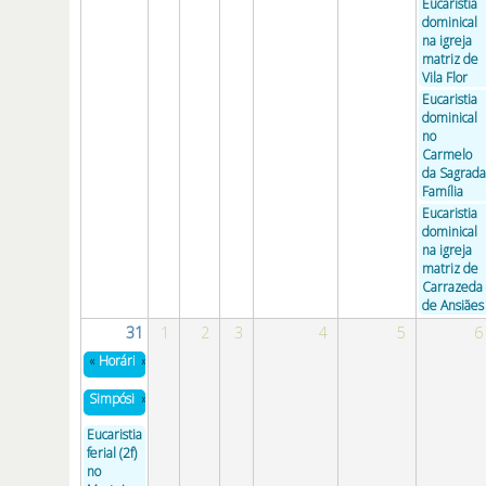
Eucaristia
dominical
na igreja
matriz de
Vila Flor
Eucaristia
dominical
no
Carmelo
da Sagrada
Família
Eucaristia
dominical
na igreja
matriz de
Carrazeda
de Ansiães
31
1
2
3
4
5
6
«
Horários das missas feriais, vespertinas e dominicais na Diocese
»
Simpósio do Clero em Fátima
»
Eucaristia
ferial (2f)
no