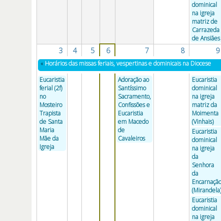
dominical
na igreja
matriz de
Carrazeda
de Ansiães
3
4
5
6
7
8
9
«
Horários das missas feriais, vespertinas e dominicais na Diocese
Eucaristia
Adoração ao
Eucaristia
ferial (2f)
Santíssimo
dominical
no
Sacramento,
na igreja
Mosteiro
Confissões e
matriz da
Trapista
Eucaristia
Moimenta
de Santa
em Macedo
(Vinhais)
Maria
de
Eucaristia
Mãe da
Cavaleiros
dominical
Igreja
na igreja
da
Senhora
da
Encarnaçã
(Mirandela
Eucaristia
dominical
na igreja