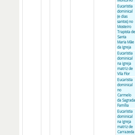
Moncorvo
Eucaristia
dominical
(e dias
santos) no
Mosteiro
Trapista d
Santa
Maria Mãe
da Igreja
Eucaristia
dominical
na igreja
matriz de
Vila Flor
Eucaristia
dominical
no
Carmelo
da Sagrada
Família
Eucaristia
dominical
na igreja
matriz de
Carrazeda