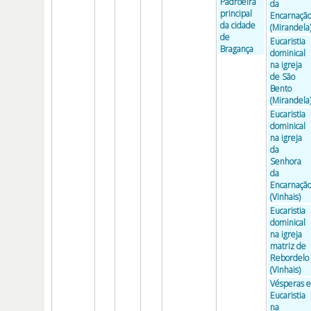
Padroeira
da
principal
Encarnaçã
da cidade
(Mirandela
de
Eucaristia
Bragança
dominical
na igreja
de São
Bento
(Mirandela
Eucaristia
dominical
na igreja
da
Senhora
da
Encarnaçã
(Vinhais)
Eucaristia
dominical
na igreja
matriz de
Rebordelo
(Vinhais)
Vésperas e
Eucaristia
na