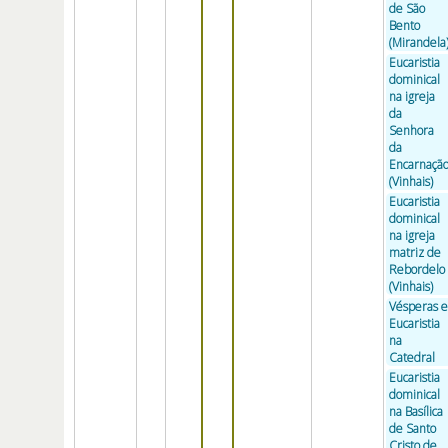
de São
Bento
(Mirandela
Eucaristia
dominical
na igreja
da
Senhora
da
Encarnaçã
(Vinhais)
Eucaristia
dominical
na igreja
matriz de
Rebordelo
(Vinhais)
Vésperas e
Eucaristia
na
Catedral
Eucaristia
dominical
na Basílica
de Santo
Cristo de