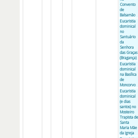
Convento
de
Balsamão
Eucaristia
dominical
no
Santuário
da
Senhora
das Graças
(Bragança)
Eucaristia
dominical
na Basílica
de
Moncorvo
Eucaristia
dominical
(e dias
santos) no
Mosteiro
Trapista d
Santa
Maria Mãe
da Igreja