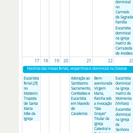
dominical
no
Carmelo
da Sagrada
Família
Eucaristia
dominical
na igreja
matriz de
Carrazeda
de Ansiães
17
18
19
20
21
22
2
«
Horários das missas feriais, vespertinas e dominicais na Diocese
Eucaristia
Adoração ao
Bem-
Eucaristia
ferial (2f)
Santíssimo
aventurada
dominical
no
Sacramento,
Virgem
na igreja
Mosteiro
Confissões e
Maria,
matriz da
Trapista
Eucaristia
Rainha sob
Moimenta
de Santa
em Macedo
a invocação
(Vinhais)
Maria
de
"das
Eucaristia
Mãe da
Cavaleiros
Graças"
dominical
Igreja
Titular da
na igreja
Igreja
da
Catedral e
Senhora