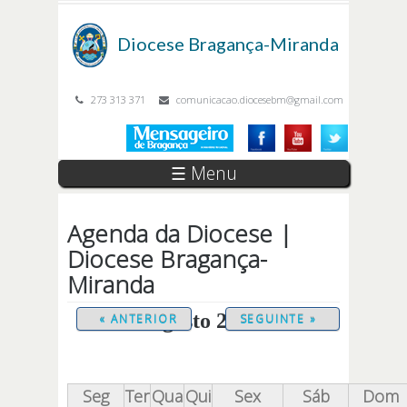
Passar para o conteúdo principal
Diocese
Bragança-Miranda
273 313 371
comunicacao.diocesebm@gmail.com
☰ Menu
Agenda da Diocese |
Diocese Bragança-
Miranda
Agosto 2026
« ANTERIOR
SEGUINTE »
Seg
Ter
Qua
Qui
Sex
Sáb
Dom