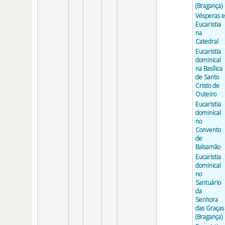
(Bragança)
Vésperas e
Eucaristia
na
Catedral
Eucaristia
dominical
na Basílica
de Santo
Cristo de
Outeiro
Eucaristia
dominical
no
Convento
de
Balsamão
Eucaristia
dominical
no
Santuário
da
Senhora
das Graças
(Bragança)