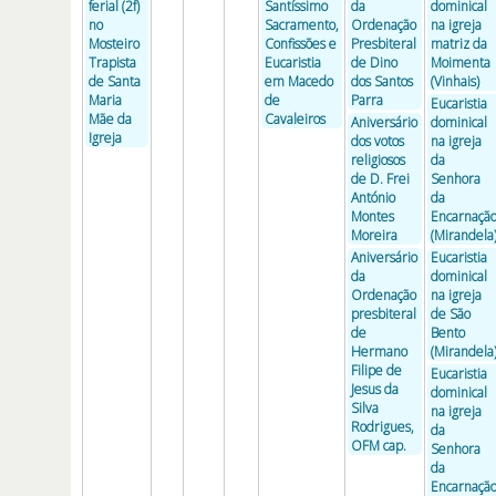
ferial (2f)
Santíssimo
da
dominical
no
Sacramento,
Ordenação
na igreja
Mosteiro
Confissões e
Presbiteral
matriz da
Trapista
Eucaristia
de Dino
Moimenta
de Santa
em Macedo
dos Santos
(Vinhais)
Maria
de
Parra
Eucaristia
Mãe da
Cavaleiros
Aniversário
dominical
Igreja
dos votos
na igreja
religiosos
da
de D. Frei
Senhora
António
da
Montes
Encarnaçã
Moreira
(Mirandela
Aniversário
Eucaristia
da
dominical
Ordenação
na igreja
presbiteral
de São
de
Bento
Hermano
(Mirandela
Filipe de
Eucaristia
Jesus da
dominical
Silva
na igreja
Rodrigues,
da
OFM cap.
Senhora
da
Encarnaçã