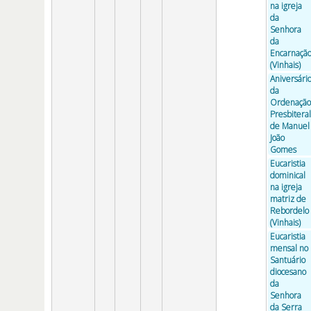
na igreja
da
Senhora
da
Encarnaçã
(Vinhais)
Aniversári
da
Ordenação
Presbiteral
de Manuel
João
Gomes
Eucaristia
dominical
na igreja
matriz de
Rebordelo
(Vinhais)
Eucaristia
mensal no
Santuário
diocesano
da
Senhora
da Serra