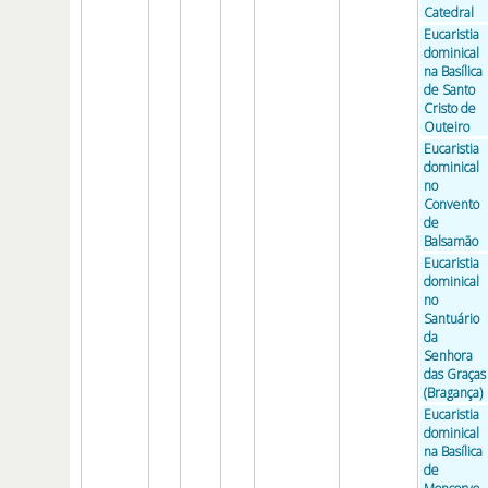
Catedral
Eucaristia
dominical
na Basílica
de Santo
Cristo de
Outeiro
Eucaristia
dominical
no
Convento
de
Balsamão
Eucaristia
dominical
no
Santuário
da
Senhora
das Graças
(Bragança)
Eucaristia
dominical
na Basílica
de