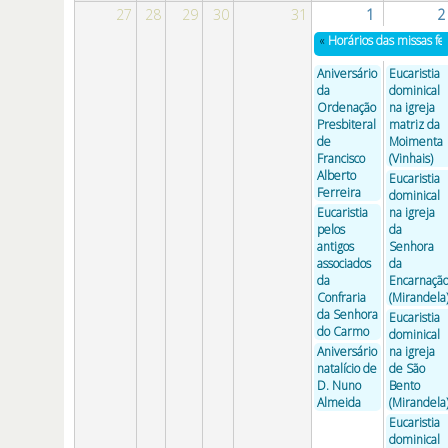
27
28
29
30
31
1
2
«
Horários das missas fe
Aniversário
Eucaristia
da
dominical
Ordenação
na igreja
Presbiteral
matriz da
de
Moimenta
Francisco
(Vinhais)
Alberto
Eucaristia
Ferreira
dominical
Eucaristia
na igreja
pelos
da
antigos
Senhora
associados
da
da
Encarnaçã
Confraria
(Mirandela
da Senhora
Eucaristia
do Carmo
dominical
Aniversário
na igreja
natalício de
de São
D. Nuno
Bento
Almeida
(Mirandela
Eucaristia
dominical