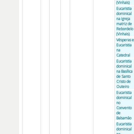
(Vinhais)
Eucaristia
dominical
na igreja
matriz de
Rebordelo
(Vinhais)
Vésperas e
Eucaristia
na
Catedral
Eucaristia
dominical
na Basílica
de Santo
Cristo de
Outeiro
Eucaristia
dominical
no
Convento
de
Balsamão
Eucaristia
dominical