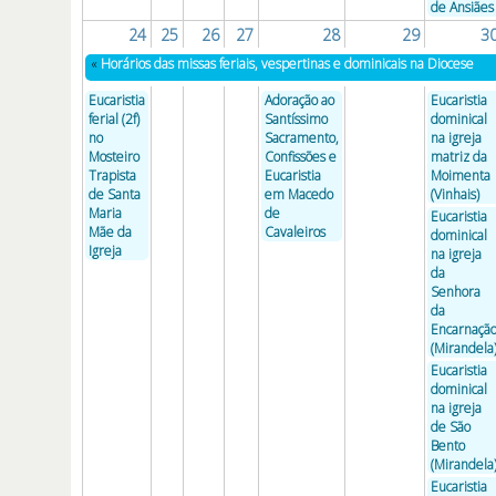
de Ansiães
24
25
26
27
28
29
3
«
Horários das missas feriais, vespertinas e dominicais na Diocese
Eucaristia
Adoração ao
Eucaristia
ferial (2f)
Santíssimo
dominical
no
Sacramento,
na igreja
Mosteiro
Confissões e
matriz da
Trapista
Eucaristia
Moimenta
de Santa
em Macedo
(Vinhais)
Maria
de
Eucaristia
Mãe da
Cavaleiros
dominical
Igreja
na igreja
da
Senhora
da
Encarnaçã
(Mirandela
Eucaristia
dominical
na igreja
de São
Bento
(Mirandela
Eucaristia