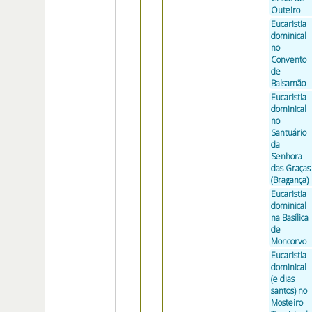
Outeiro
Eucaristia
dominical
no
Convento
de
Balsamão
Eucaristia
dominical
no
Santuário
da
Senhora
das Graças
(Bragança)
Eucaristia
dominical
na Basílica
de
Moncorvo
Eucaristia
dominical
(e dias
santos) no
Mosteiro