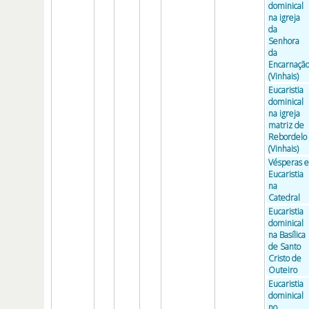
dominical
na igreja
da
Senhora
da
Encarnaçã
(Vinhais)
Eucaristia
dominical
na igreja
matriz de
Rebordelo
(Vinhais)
Vésperas e
Eucaristia
na
Catedral
Eucaristia
dominical
na Basílica
de Santo
Cristo de
Outeiro
Eucaristia
dominical
no