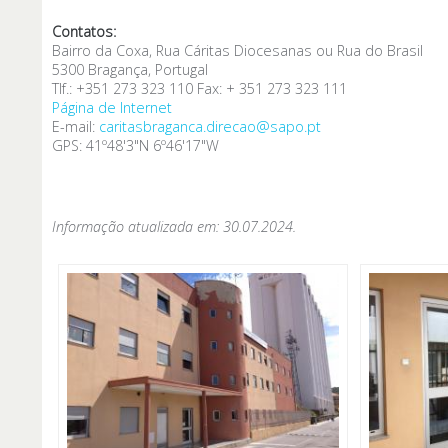
Contatos:
Bairro da Coxa, Rua Cáritas Diocesanas ou Rua do Brasil
5300 Bragança, Portugal
Tlf.: +351 273 323 110 Fax: + 351 273 323 111
Página de Internet
E-mail:
caritasbraganca.direcao@sapo.pt
GPS: 41º48'3"N 6º46'17"W
Informação atualizada em: 30.07.2024.