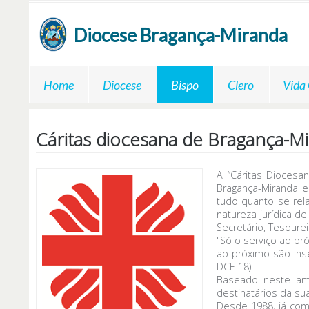
Passar para o conteúdo principal
Diocese
Bragança-Miranda
Home
Diocese
Bispo
Clero
Vida
Cáritas diocesana de Bragança-M
A “Cáritas Diocesa
Bragança-Miranda e
tudo quanto se rela
natureza jurídica de
Secretário, Tesourei
"Só o serviço ao p
ao próximo são ins
DCE 18)
Baseado neste am
destinatários da su
Desde 1988, já com