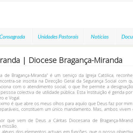
 Consagrada
Unidades Pastorais
Notícias
Docu
iranda | Diocese Bragança-Miranda
na de Bragança-Miranda” é um serviço da Igreja Católica, reconh
ncontra-se inscrita na Direcção Geral da Segurança Social co
ciona com o atendimento social, o que lhe permite a designação de 
 pessoa colectiva de utilidade pública. Esta Instituição é gerida po
ro e Vogal.
róximo é que abre os meus olhos para aquilo que Deus faz por mi
eparáveis, constituem um único mandamento. Mas, ambos vivem 
or que vem de Deus a Cáritas Diocesana de Bragança-Mirand
a missão.
 alguns dos elementos actuais em funções, que o nosso objecti