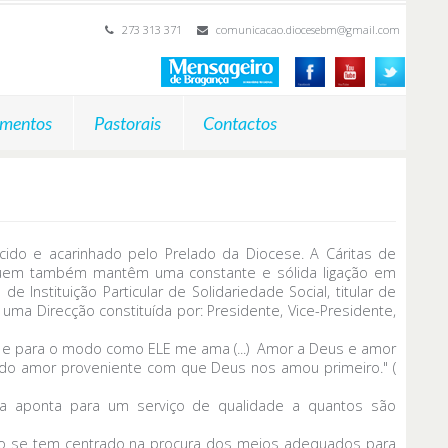
273 313 371
comunicacao.diocesebm@gmail.com
mentos
Pastorais
Contactos
ecido e acarinhado pelo Prelado da Diocese. A Cáritas de
m quem também mantêm uma constante e sólida ligação em
Instituição Particular de Solidariedade Social, titular de
r uma Direcção constituída por: Presidente, Vice-Presidente,
m e para o modo como ELE me ama (...) Amor a Deus e amor
do amor proveniente com que Deus nos amou primeiro." (
a aponta para um serviço de qualidade a quantos são
vo se tem centrado na procura dos meios adequados para