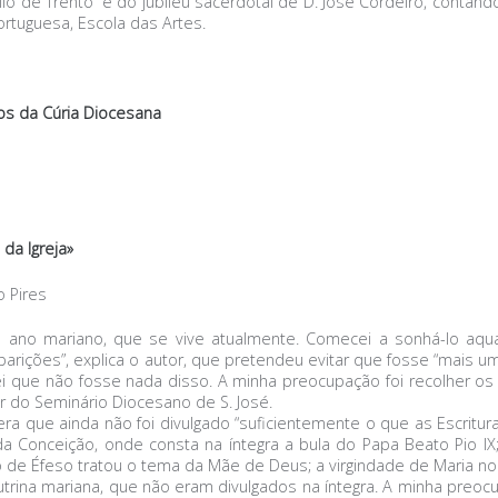
ílio de Trento” e do jubileu sacerdotal de D. José Cordeiro, conta
ortuguesa, Escola das Artes.
os da Cúria Diocesana
da Igreja»
o Pires
o ano mariano, que se vive atualmente. Comecei a sonhá-lo aq
ições”, explica o autor, que pretendeu evitar que fosse “mais um 
ei que não fosse nada disso. A minha preocupação foi recolher o
tor do Seminário Diocesano de S. José.
dera que ainda não foi divulgado “suficientemente o que as Escrit
lada Conceição, onde consta na íntegra a bula do Papa Beato Pio I
io de Éfeso tratou o tema da Mãe de Deus; a virgindade de Maria no
utrina mariana, que não eram divulgados na íntegra. A minha pre