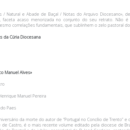
es / Natural e Abade de Baçal / Notas do Arquivo Diocesano», de
faceta acaso menorizada no conjunto do seu retrato. Não é d
esmo correlações fundamentais, que sublinhem o zelo pastoral do
os da Cúria Diocesana
co Manuel Alves»
tro
Henrique Manuel Pereira
ndo Paes
iversário da morte do autor de “Portugal no Concílio de Trento” e 
 de Castro, é o mais recente volume editado pela diocese de Bra