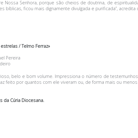
e Nossa Senhora, porque são cheios de doutrina, de espiritualidad
 bíblicas, ficou mais dignamente divulgada e purificada”, acredita 
strelas / Telmo Ferraz»
el Pereira
rdeiro
so, belo e bom volume. Impressiona o número de testemunhos a
raz feito por quantos com ele viveram ou, de forma mais ou menos 
s da Cúria Diocesana.