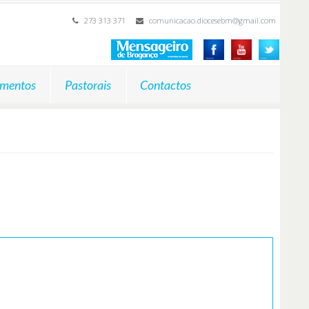
273 313 371
comunicacao.diocesebm@gmail.com
mentos
Pastorais
Contactos