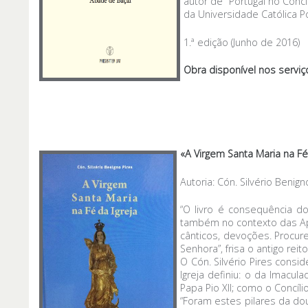
autor de “Portugal no Conc
da Universidade Católica P
1.ª edição (Junho de 2016)
Obra disponível nos serviç
«A Virgem Santa Maria na Fé 
Autoria: Cón. Silvério Benign
“O livro é consequência d
também no contexto das Apar
cânticos, devoções. Procur
Senhora”, frisa o antigo rei
O Cón. Silvério Pires consi
Igreja definiu: o da Imacu
Papa Pio XII; como o Concíl
“Foram estes pilares da do