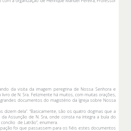
ndo com a organização de Henrique Manuel Pereira, Professor
uando da visita da imagem peregrina de Nossa Senhora e
livro de N. Sra. Felizmente há muitos, com muitas orações,
s grandes documentos do magistério da Igreja sobre Nossa
uras dizem dela”. “Basicamente, são os quatro dogmas que a
X; da Assunção de N. Sra, onde consta na íntegra a bula do
 concílio de Latrão”, enumera.
ocupação foi que passassem para os fiéis estes documentos