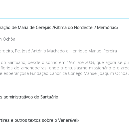
ração de Maria de Cerejais /Fátima do Nordeste. / Memórias»
im Ochôa
ordeiro, Pe. José António Machado e Henrique Manuel Pereira
do Santuário, desde o sonho em 1961 até 2003, que agora se p
a florida de amendoeiras, onde o entusiasmo missionário e o a
e esperançosa Fundação Canónica Cónego Manuel Joaquim Ochôa.
s administrativos do Santuário
tires e outros textos sobre o Venerável»