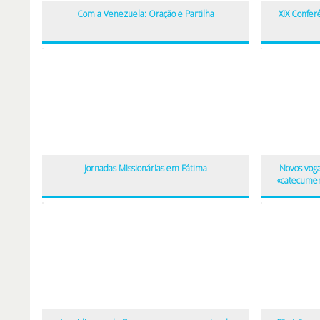
Com a Venezuela: Oração e Partilha
XIX Confer
Jornadas Missionárias em Fátima
Novos voga
«catecumen