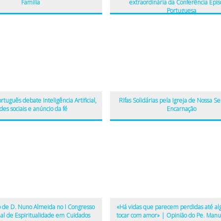
Família
extraordinária da Conferência Epis
Portuguesa
tuguês debate Inteligência Artificial,
Rifas Solidárias pela Igreja de Nossa S
des sociais e anúncio da fé
Encarnação
 de D. Nuno Almeida no I Congresso
«Há vidas que parecem perdidas até al
nal de Espiritualidade em Cuidados
tocar com amor» | Opinião do Pe. Manu