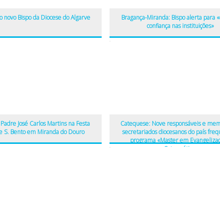
o novo Bispo da Diocese do Algarve
Bragança-Miranda: Bispo alerta para «
confiança nas instituições»
Padre José Carlos Martins na Festa
Catequese: Nove responsáveis e me
e S. Bento em Miranda do Douro
secretariados diocesanos do país fre
programa «Master em Evangelizaç
Catequética»