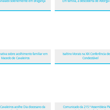
ssinalado solenemente em Bragança
Em família, à descoberta de Astorga
mativa sobre acolhimento familiar em
Isaltino Morais na XIX Conferência d
Macedo de Cavaleiros
Condestável
Cavaleiros acolhe Dia diocesano da
Comunicado da 215.ª Assembleia Pl