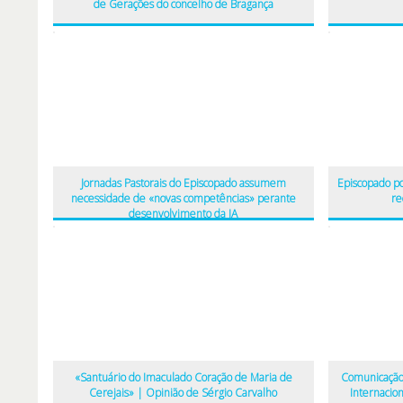
de Gerações do concelho de Bragança
Jornadas Pastorais do Episcopado assumem
Episcopado por
necessidade de «novas competências» perante
re
desenvolvimento da IA
«Santuário do Imaculado Coração de Maria de
Comunicação
Cerejais» | Opinião de Sérgio Carvalho
Internacio