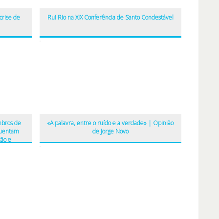
crise de
Rui Rio na XIX Conferência de Santo Condestável
mbros de
«A palavra, entre o ruído e a verdade» | Opinião
quentam
de Jorge Novo
ão e