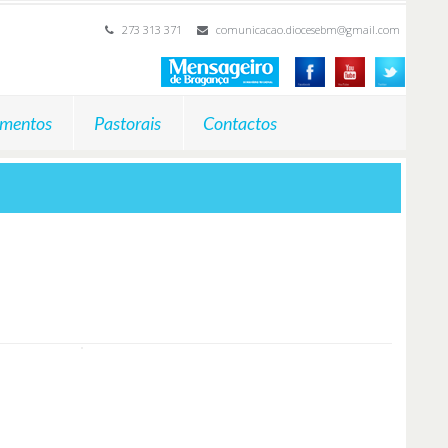
273 313 371
comunicacao.diocesebm@gmail.com
mentos
Pastorais
Contactos