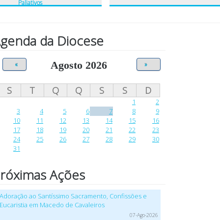
Paliativos
genda da Diocese
Agosto 2026
«
»
S
T
Q
Q
S
S
D
1
2
3
4
5
6
7
8
9
10
11
12
13
14
15
16
17
18
19
20
21
22
23
24
25
26
27
28
29
30
31
róximas Ações
Adoração ao Santíssimo Sacramento, Confissões e
Eucaristia em Macedo de Cavaleiros
07-Ago-2026