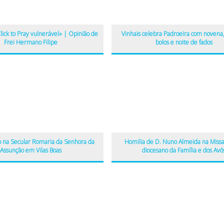
lick to Pray vulnerável» | Opinião de
Vinhais celebra Padroeira com novena,
Frei Hermano Filipe
bolos e noite de fados
ão na Secular Romaria da Senhora da
Homilia de D. Nuno Almeida na Missa
Assunção em Vilas Boas
diocesano da Família e dos Avó