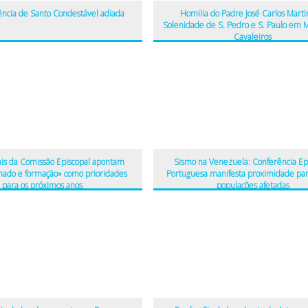
ência de Santo Condestável adiada
Homilia do Padre José Carlos Marti
Solenidade de S. Pedro e S. Paulo em 
Cavaleiros
is da Comissão Episcopal apontam
Sismo na Venezuela: Conferência Ep
ado e formação» como prioridades
Portuguesa manifesta proximidade par
para os próximos anos
populações afetadas