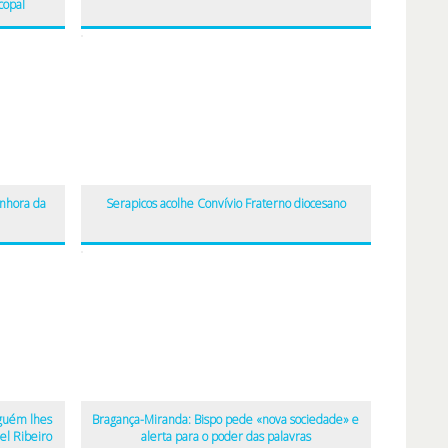
copal
enhora da
Serapicos acolhe Convívio Fraterno diocesano
guém lhes
Bragança-Miranda: Bispo pede «nova sociedade» e
el Ribeiro
alerta para o poder das palavras