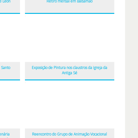
 e León
Retiro mensal em Balsamão
e Santo
Exposição de Pintura nos claustros da igreja da
Antiga Sé
enária
Reencontro do Grupo de Animação Vocacional