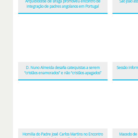
Arquidiocese de Braga promoveu encontro de
São João a
integração de padres angolanos em Portugal
D. Nuno Almeida desafia catequistas a serem
Sessão infor
“cristãos enamorados” e não “cristãos apagados”
Homilia do Padre José Carlos Martins no Encontro
Macedo de 