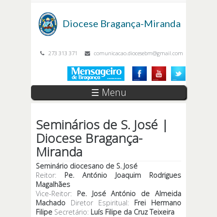
Passar para o conteúdo principal
Diocese
Bragança-Miranda
273 313 371
comunicacao.diocesebm@gmail.com
☰ Menu
Seminários de S. José |
Diocese Bragança-
Miranda
Seminário diocesano de S. José
Reitor:
Pe. António Joaquim Rodrigues
Magalhães
Vice-Reitor:
Pe. José António de Almeida
Machado
Diretor Espiritual:
Frei Hermano
Filipe
Secretário:
Luís Filipe da Cruz Teixeira