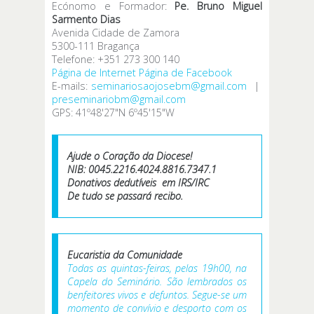
Ecónomo e Formador:
Pe. Bruno Miguel
Sarmento Dias
Avenida Cidade de Zamora
5300-111 Bragança
Telefone: +351 273 300 140
Página de Internet
Página de Facebook
E-mails:
seminariosaojosebm@gmail.com
|
preseminariobm@gmail.com
GPS: 41º48'27"N 6º45'15"W
Ajude o Coração da Diocese!
NIB: 0045.2216.4024.8816.7347.1
Donativos dedutíveis em IRS/IRC
De tudo se passará recibo.
Eucaristia da Comunidade
Todas as quintas-feiras, pelas 19h00, na
Capela do Seminário. São lembrados os
benfeitores vivos e defuntos. Segue-se um
momento de convívio e desporto com os