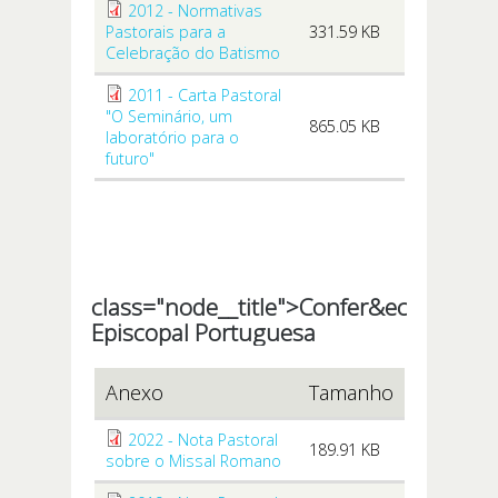
2012 - Normativas
Pastorais para a
331.59 KB
Celebração do Batismo
2011 - Carta Pastoral
"O Seminário, um
865.05 KB
laboratório para o
futuro"
class="node__title">
Confer&ecirc;ncia
Episcopal Portuguesa
Anexo
Tamanho
2022 - Nota Pastoral
189.91 KB
sobre o Missal Romano