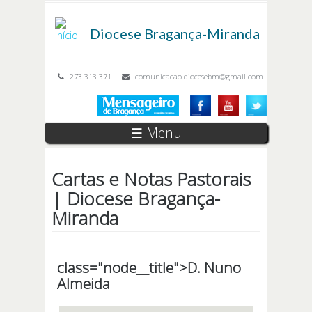
Passar para o conteúdo principal
Diocese
Bragança-Miranda
273 313 371
comunicacao.diocesebm@gmail.com
☰ Menu
Cartas e Notas Pastorais
| Diocese Bragança-
Miranda
class="node__title">
D. Nuno
Almeida