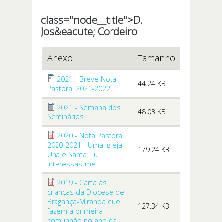
class="node__title">
D.
Jos&eacute; Cordeiro
Anexo
Tamanho
2021 - Breve Nota
44.24 KB
Pastoral 2021-2022
2021 - Semana dos
48.03 KB
Seminários
2020 - Nota Pastoral
2020-2021 - Uma Igreja
179.24 KB
Una e Santa. Tu
interessas-me
2019 - Carta às
crianças da Diocese de
Bragança-Miranda que
127.34 KB
fazem a primeira
comunhão no ano da