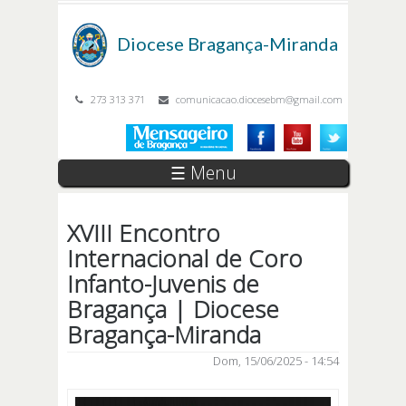
Passar para o conteúdo principal
Diocese
Bragança-Miranda
273 313 371
comunicacao.diocesebm@gmail.com
☰ Menu
XVIII Encontro
Internacional de Coro
Infanto-Juvenis de
Bragança | Diocese
Bragança-Miranda
Dom, 15/06/2025 - 14:54