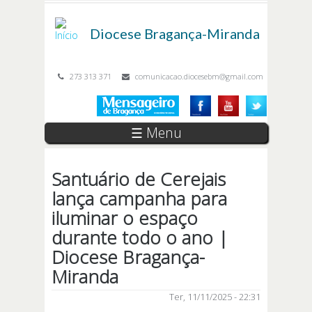
Passar para o conteúdo principal
Diocese
Bragança-Miranda
273 313 371
comunicacao.diocesebm@gmail.com
☰ Menu
Santuário de Cerejais
lança campanha para
iluminar o espaço
durante todo o ano |
Diocese Bragança-
Miranda
Ter, 11/11/2025 - 22:31