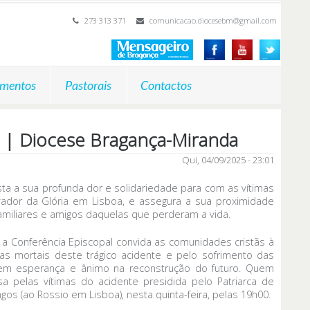
273 313 371
comunicacao.diocesebm@gmail.com
mentos
Pastorais
Contactos
a | Diocese Bragança-Miranda
Qui, 04/09/2025 - 23:01
ta a sua profunda dor e solidariedade para com as vítimas
vador da Glória em Lisboa, e assegura a sua proximidade
amiliares e amigos daquelas que perderam a vida.
 a Conferência Episcopal convida as comunidades cristãs à
imas mortais deste trágico acidente e pelo sofrimento das
rem esperança e ânimo na reconstrução do futuro. Quem
sa pelas vítimas do acidente presidida pelo Patriarca de
ngos (ao Rossio em Lisboa), nesta quinta-feira, pelas 19h00.