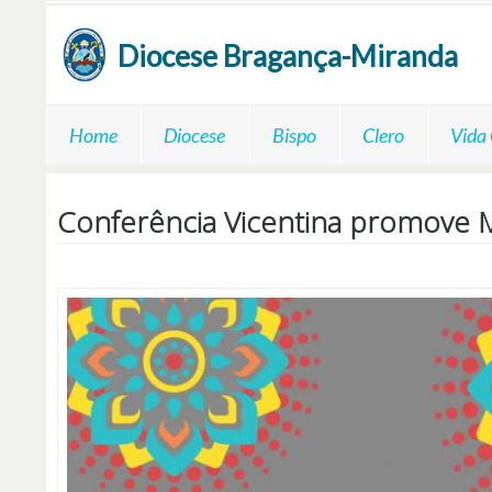
Passar para o conteúdo principal
Diocese
Bragança-Miranda
Home
Diocese
Bispo
Clero
Vida
Conferência Vicentina promove M