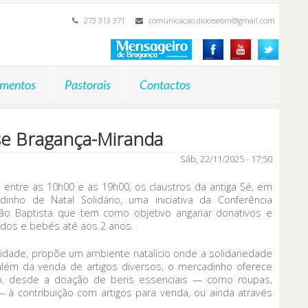
273 313 371
comunicacao.diocesebm@gmail.com
mentos
Pastorais
Contactos
se Bragança-Miranda
Sáb, 22/11/2025 - 17:50
entre as 10h00 e as 19h00, os claustros da antiga Sé, em
inho de Natal Solidário, uma iniciativa da Conferência
oão Baptista que tem como objetivo angariar donativos e
dos e bebés até aos 2 anos.
idade, propõe um ambiente natalício onde a solidariedade
a além da venda de artigos diversos, o mercadinho oferece
ção, desde a doação de bens essenciais — como roupas,
— à contribuição com artigos para venda, ou ainda através