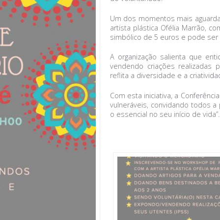
Um dos momentos mais aguardad
artista plástica Ofélia Marrão, 
simbólico de 5 euros e pode ser 
A organização salienta que en
vendendo criações realizadas 
reflita a diversidade e a criativi
Com esta iniciativa, a Conferênc
vulneráveis, convidando todos a 
o essencial no seu início de vida”.