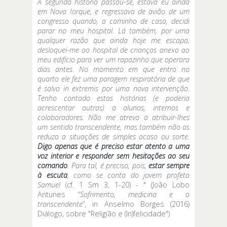
A segunda história passou-se, estava eu ainda
em Nova Iorque, e regressava de avião de um
congresso quando, a caminho de casa, decidi
parar no meu hospital. Lá também, por uma
qualquer razão que ainda hoje me escapa,
desloquei-me ao hospital de crianças anexo ao
meu edifício para ver um rapazinho que operara
dias antes. No momento em que entro no
quarto ele fez uma paragem respiratória de que
é salvo in extremis por uma nova intervenção.
Tenho contado estas histórias (e poderia
acrescentar outras) a alunos, internos e
colaboradores. Não me atrevo a atribuir-lhes
um sentido transcendente, mas também não as
reduzo a situações de simples acaso ou sorte.
Digo apenas que é preciso estar atento a uma
voz interior e responder sem hesitações ao seu
comando
. Para tal, é preciso, pois,
estar sempre
à escuta
, como se conta do jovem profeta
Samuel
(cf. 1 Sm 3, 1-20) - " (João Lobo
Antunes “
Sofrimento, medicina e o
transcendente
”, in Anselmo Borges (2016)
Diálogo, sobre "Religião e (In)felicidade")