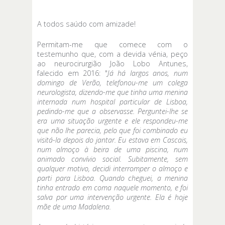
A todos saúdo com amizade!
Permitam-me que comece com o
testemunho que, com a devida vénia, peço
ao neurocirurgião João Lobo Antunes,
falecido em 2016: "
Já há largos anos, num
domingo de Verão, telefonou-me um colega
neurologista, dizendo-me que tinha uma menina
internada num hospital particular de Lisboa,
pedindo-me que a observasse. Perguntei-lhe se
era uma situação urgente e ele respondeu-me
que não lhe parecia, pelo que foi combinado eu
visitá-la depois do jantar. Eu estava em Cascais,
num almoço à beira de uma piscina, num
animado convívio social. Subitamente, sem
qualquer motivo, decidi interromper o almoço e
parti para Lisboa. Quando cheguei, a menina
tinha entrado em coma naquele momento, e foi
salva por uma intervenção urgente. Ela é hoje
mãe de uma Madalena.