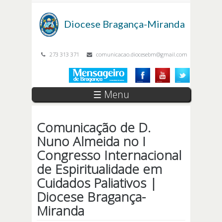
Passar para o conteúdo principal
Diocese
Bragança-Miranda
273 313 371
comunicacao.diocesebm@gmail.com
☰ Menu
Comunicação de D.
Nuno Almeida no I
Congresso Internacional
de Espiritualidade em
Cuidados Paliativos |
Diocese Bragança-
Miranda