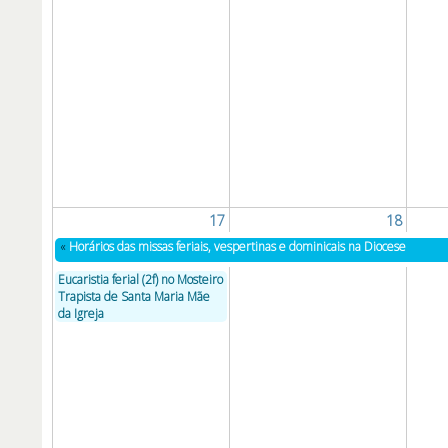
17
18
«
Horários das missas feriais, vespertinas e dominicais na Diocese
Eucaristia ferial (2f) no Mosteiro
Trapista de Santa Maria Mãe
da Igreja