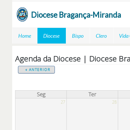
Passar para o conteúdo principal
Diocese
Bragança-Miranda
Home
Diocese
Bispo
Clero
Vida
Agenda da Diocese | Diocese Br
« ANTERIOR
Seg
Ter
27
28