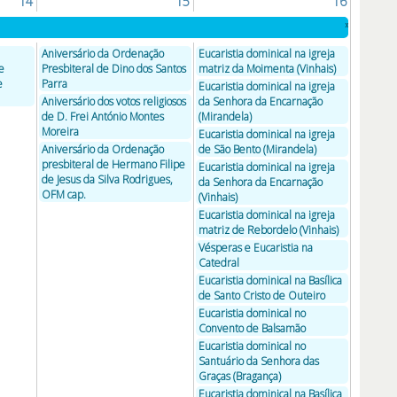
14
15
16
»
Aniversário da Ordenação
Eucaristia dominical na igreja
e
Presbiteral de Dino dos Santos
matriz da Moimenta (Vinhais)
e
Parra
Eucaristia dominical na igreja
Aniversário dos votos religiosos
da Senhora da Encarnação
de D. Frei António Montes
(Mirandela)
Moreira
Eucaristia dominical na igreja
Aniversário da Ordenação
de São Bento (Mirandela)
presbiteral de Hermano Filipe
Eucaristia dominical na igreja
de Jesus da Silva Rodrigues,
da Senhora da Encarnação
OFM cap.
(Vinhais)
Eucaristia dominical na igreja
matriz de Rebordelo (Vinhais)
Vésperas e Eucaristia na
Catedral
Eucaristia dominical na Basílica
de Santo Cristo de Outeiro
Eucaristia dominical no
Convento de Balsamão
Eucaristia dominical no
Santuário da Senhora das
Graças (Bragança)
Eucaristia dominical na Basílica