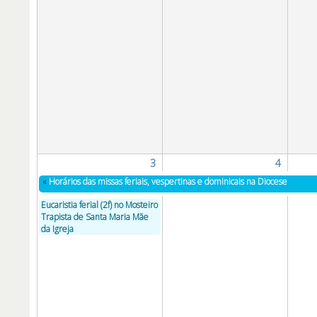
3
4
«
Horários das missas feriais, vespertinas e dominicais na Diocese
Eucaristia ferial (2f) no Mosteiro
Trapista de Santa Maria Mãe
da Igreja