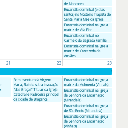
de Moncorvo
Eucaristia dominical (e dias
santos) no Mosteiro Trapista de
Santa Maria Mãe da Igreja
Eucaristia dominical na igreja
matriz de Vila Flor
Eucaristia dominical no
Carmelo da Sagrada Família
Eucaristia dominical na igreja
matriz de Carrazeda de
Ansiães
21
22
23
»
Bem-aventurada Virgem
Eucaristia dominical na igreja
e
Maria, Rainha sob a invocação
matriz da Moimenta (Vinhais)
e
"das Graças" Titular da Igreja
Eucaristia dominical na igreja
Catedral e Padroeira principal
da Senhora da Encarnação
da cidade de Bragança
(Mirandela)
Eucaristia dominical na igreja
de São Bento (Mirandela)
Eucaristia dominical na igreja
da Senhora da Encarnação
(Vinhais)