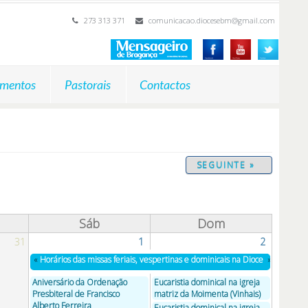
273 313 371
comunicacao.diocesebm@gmail.com
mentos
Pastorais
Contactos
SEGUINTE »
Sáb
Dom
31
1
2
«
Horários das missas feriais, vespertinas e dominicais na Diocese
»
Aniversário da Ordenação
Eucaristia dominical na igreja
Presbiteral de Francisco
matriz da Moimenta (Vinhais)
Alberto Ferreira
Eucaristia dominical na igreja