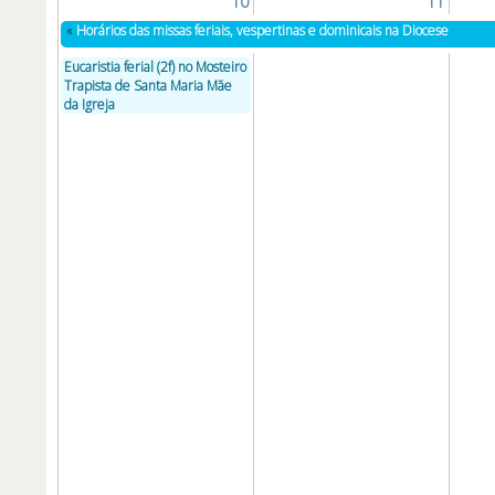
10
11
«
Horários das missas feriais, vespertinas e dominicais na Diocese
Eucaristia ferial (2f) no Mosteiro
Trapista de Santa Maria Mãe
da Igreja