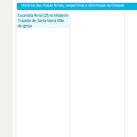
«
Horários das missas feriais, vespertinas e dominicais na Diocese
Eucaristia ferial (2f) no Mosteiro
Trapista de Santa Maria Mãe
da Igreja