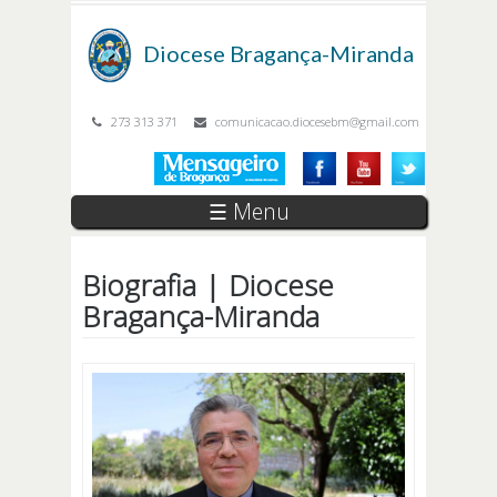
Passar para o conteúdo principal
Diocese
Bragança-Miranda
273 313 371
comunicacao.diocesebm@gmail.com
☰ Menu
Biografia | Diocese
Bragança-Miranda