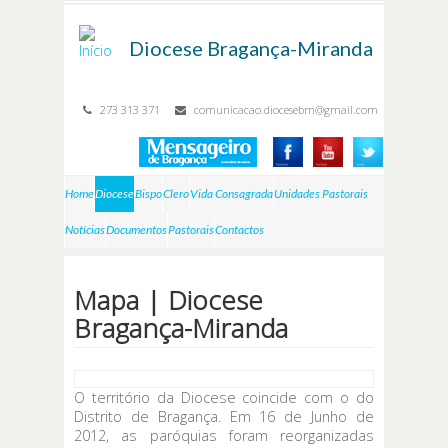
Passar para o conteúdo principal
Diocese
Bragança-Miranda
273 313 371
comunicacao.diocesebm@gmail.com
Home
Diocese
Bispo
Clero
Vida Consagrada
Unidades Pastorais
Notícias
Documentos
Pastorais
Contactos
Mapa | Diocese
Bragança-Miranda
O território da Diocese coincide com o do
Distrito de Bragança. Em 16 de Junho de
2012, as paróquias foram reorganizadas