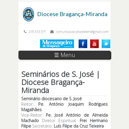
Passar para o conteúdo principal
Diocese
Bragança-Miranda
273 313 371
comunicacao.diocesebm@gmail.com
☰ Menu
Seminários de S. José |
Diocese Bragança-
Miranda
Seminário diocesano de S. José
Reitor:
Pe. António Joaquim Rodrigues
Magalhães
Vice-Reitor:
Pe. José António de Almeida
Machado
Diretor Espiritual:
Frei Hermano
Filipe
Secretário:
Luís Filipe da Cruz Teixeira