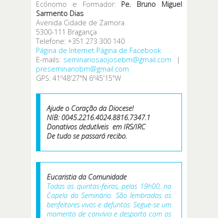
Ecónomo e Formador:
Pe. Bruno Miguel
Sarmento Dias
Avenida Cidade de Zamora
5300-111 Bragança
Telefone: +351 273 300 140
Página de Internet
Página de Facebook
E-mails:
seminariosaojosebm@gmail.com
|
preseminariobm@gmail.com
GPS: 41º48'27"N 6º45'15"W
Ajude o Coração da Diocese!
NIB: 0045.2216.4024.8816.7347.1
Donativos dedutíveis em IRS/IRC
De tudo se passará recibo.
Eucaristia da Comunidade
Todas as quintas-feiras, pelas 19h00, na
Capela do Seminário. São lembrados os
benfeitores vivos e defuntos. Segue-se um
momento de convívio e desporto com os