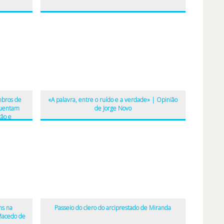
mbros de
«A palavra, entre o ruído e a verdade» | Opinião
quentam
de Jorge Novo
ão e
ns na
Passeio do clero do arciprestado de Miranda
Macedo de