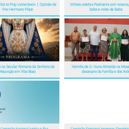
lick to Pray vulnerável» | Opinião de
Vinhais celebra Padroeira com novena,
Frei Hermano Filipe
bolos e noite de fados
ão na Secular Romaria da Senhora da
Homilia de D. Nuno Almeida na Missa
Assunção em Vilas Boas
diocesano da Família e dos Avó
Comissão Nacional Justiça e Paz
Comissão Episcopal promove Simpósio