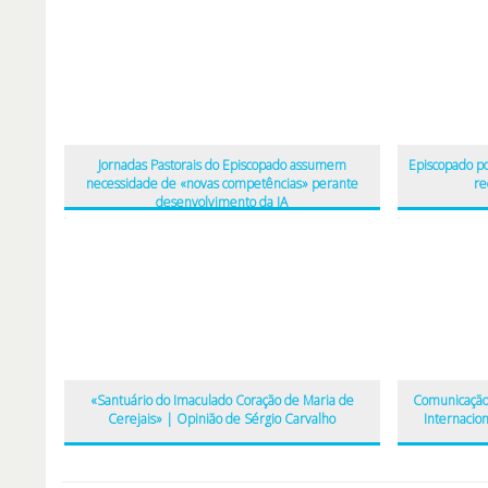
Jornadas Pastorais do Episcopado assumem
Episcopado por
necessidade de «novas competências» perante
re
desenvolvimento da IA
«Santuário do Imaculado Coração de Maria de
Comunicação
Cerejais» | Opinião de Sérgio Carvalho
Internacio