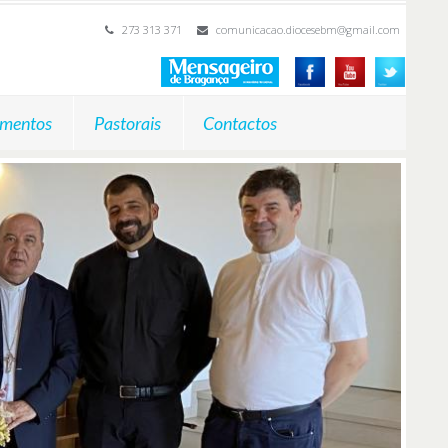
273 313 371
comunicacao.diocesebm@gmail.com
mentos
Pastorais
Contactos