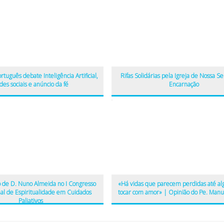
tuguês debate Inteligência Artificial,
Rifas Solidárias pela Igreja de Nossa S
des sociais e anúncio da fé
Encarnação
 de D. Nuno Almeida no I Congresso
«Há vidas que parecem perdidas até al
nal de Espiritualidade em Cuidados
tocar com amor» | Opinião do Pe. Manu
Paliativos