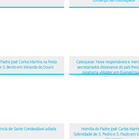
confiança nas instituições»
Padre José Carlos Martins na Festa
Catequese: Nove responsáveis e me
e S. Bento em Miranda do Douro
secretariados diocesanos do país fre
programa «Master em Evangelizaç
Catequética»
ência de Santo Condestável adiada
Homilia do Padre José Carlos Marti
Solenidade de S. Pedro e S. Paulo em 