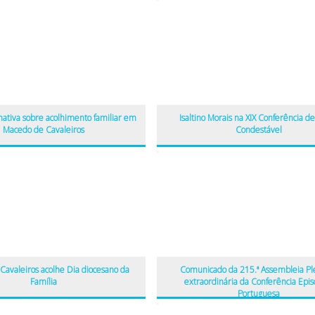
mativa sobre acolhimento familiar em
Isaltino Morais na XIX Conferência d
Macedo de Cavaleiros
Condestável
Cavaleiros acolhe Dia diocesano da
Comunicado da 215.ª Assembleia Pl
Família
extraordinária da Conferência Epis
Portuguesa