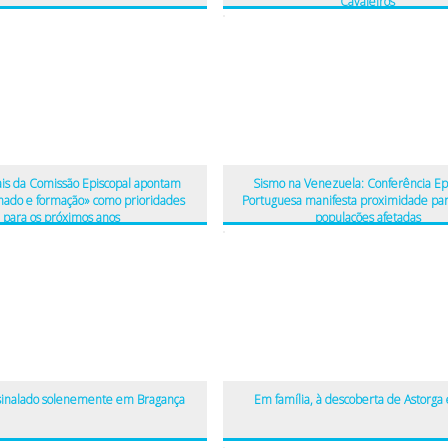
Cavaleiros
is da Comissão Episcopal apontam
Sismo na Venezuela: Conferência Ep
ado e formação» como prioridades
Portuguesa manifesta proximidade par
para os próximos anos
populações afetadas
ssinalado solenemente em Bragança
Em família, à descoberta de Astorga