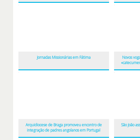
Jornadas Missionárias em Fátima
Novos voga
«catecumen
Arquidiocese de Braga promoveu encontro de
São João a
integração de padres angolanos em Portugal