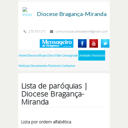
Passar para o conteúdo principal
Diocese
Bragança-Miranda
273 313 371
comunicacao.diocesebm@gmail.com
Home
Diocese
Bispo
Clero
Vida Consagrada
Unidades Pastorais
Notícias
Documentos
Pastorais
Contactos
Lista de paróquias |
Diocese Bragança-
Miranda
Lista por ordem alfabética