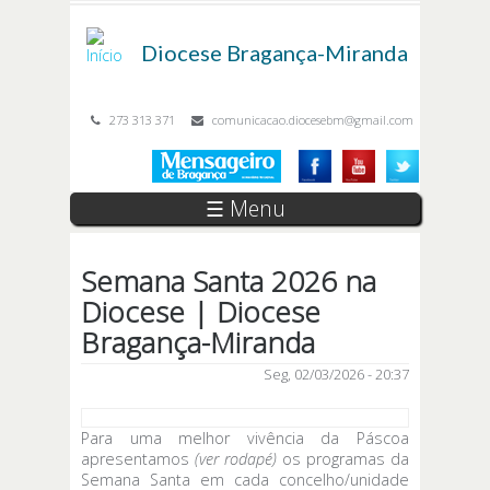
Passar para o conteúdo principal
Diocese
Bragança-Miranda
273 313 371
comunicacao.diocesebm@gmail.com
☰ Menu
Semana Santa 2026 na
Diocese | Diocese
Bragança-Miranda
Seg, 02/03/2026 - 20:37
Para uma melhor vivência da Páscoa
apresentamos
(ver rodapé)
os programas da
Semana Santa em cada concelho/unidade