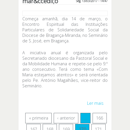
mar&ccedil;o
Seg, 13/03/2017 - 14:47
Começa amanhã, dia 14 de março, o
Encontro Espiritual das Instituições
Particulares de Solidariedade Social da
Diocese de Bragança-Miranda, no Seminário
de S. José, em Bragança.
A iniciativa anual é organizada pelo
Secretariado diocesano da Pastoral Social e
da Mobilidade Humana e repete-se pelo 9.º
ano consecutivo. Terá como tema «Com
Maria estejamos atentos» e será orientada
pelo Pe. António Magalhães, vice-reitor do
Seminário.
Ler mais
acerca de IX
Encontro
Espiritual das
« primeira
‹ anterior
…
166
IPSS da
Diocese de
167
168
169
170
171