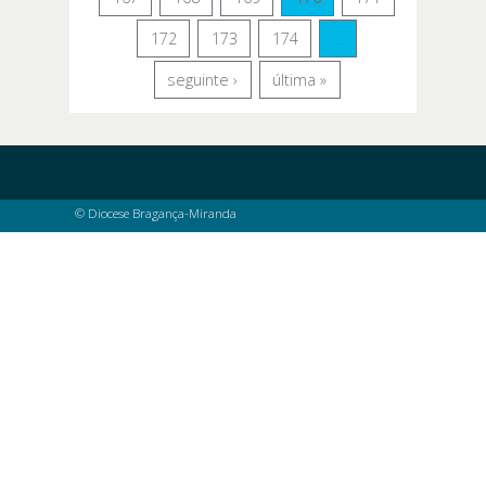
Bragança-
Miranda - 14
172
173
174
…
a 16 de
março
seguinte ›
última »
© Diocese Bragança-Miranda
Páginas