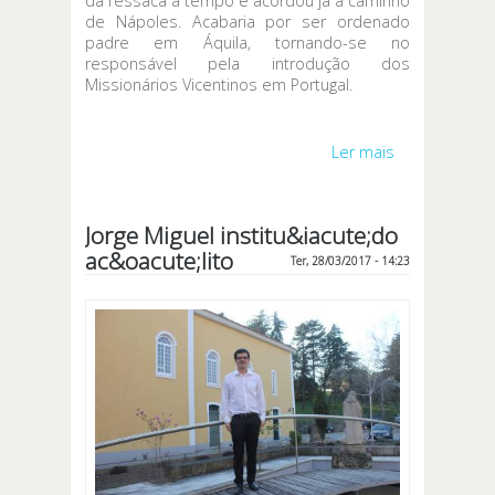
da ressaca a tempo e acordou já a caminho
de Nápoles. Acabaria por ser ordenado
padre em Áquila, tornando-se no
responsável pela introdução dos
Missionários Vicentinos em Portugal.
Ler mais
acerca de
Sacerdote
moncorvens
que trouxe o
Jorge Miguel institu&iacute;do
Padres
ac&oacute;lito
Vicentinos
Ter, 28/03/2017 - 14:23
para Portugal
homenagead