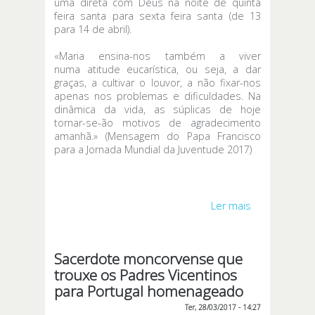
uma direta com Deus na noite de quinta
feira santa para sexta feira santa (de 13
para 14 de abril).
«Maria ensina-nos também a viver
numa atitude eucarística, ou seja, a dar
graças, a cultivar o louvor, a não fixar-nos
apenas nos problemas e dificuldades. Na
dinâmica da vida, as súplicas de hoje
tornar-se-ão motivos de agradecimento
amanhã.» (Mensagem do Papa Francisco
para a Jornada Mundial da Juventude 2017)
Ler mais
acerca de
Diretamente
com Deus -
13 para 14
Sacerdote moncorvense que
de abril
trouxe os Padres Vicentinos
para Portugal homenageado
Ter, 28/03/2017 - 14:27