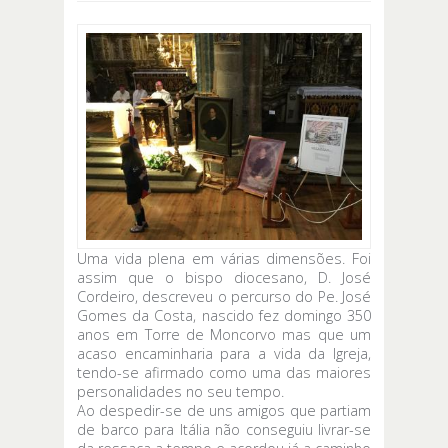
Uma vida plena em várias dimensões. Foi
assim que o bispo diocesano, D. José
Cordeiro, descreveu o percurso do Pe. José
Gomes da Costa, nascido fez domingo 350
anos em Torre de Moncorvo mas que um
acaso encaminharia para a vida da Igreja,
tendo-se afirmado como uma das maiores
personalidades no seu tempo.
Ao despedir-se de uns amigos que partiam
de barco para Itália não conseguiu livrar-se