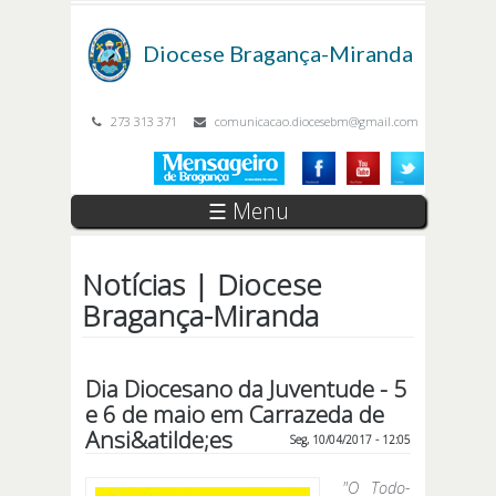
Passar para o conteúdo principal
Diocese
Bragança-Miranda
273 313 371
comunicacao.diocesebm@gmail.com
☰ Menu
Notícias | Diocese
Bragança-Miranda
Dia Diocesano da Juventude - 5
e 6 de maio em Carrazeda de
Ansi&atilde;es
Seg, 10/04/2017 - 12:05
"O Todo-