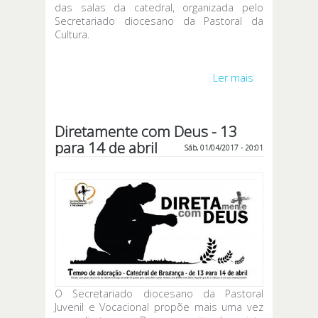
das salas da catedral, organizada pelo
Secretariado diocesano da Pastoral da
Cultura.
Ler mais
acerca de
Diocese
homenageou
Vassalo
Diretamente com Deus - 13
Rosa, o
para 14 de abril
arquiteto da
Sáb, 01/04/2017 - 20:01
catedral
O Secretariado diocesano da Pastoral
Juvenil e Vocacional propõe mais uma vez