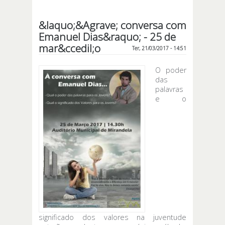
acolhem
Imagem
&laquo;&Agrave; conversa com
Peregrina de
Emanuel Dias&raquo; - 25 de
Nossa
Senhora
mar&ccedil;o
Ter, 21/03/2017 - 14:51
O poder
das
palavras
e o
significado dos valores na juventude