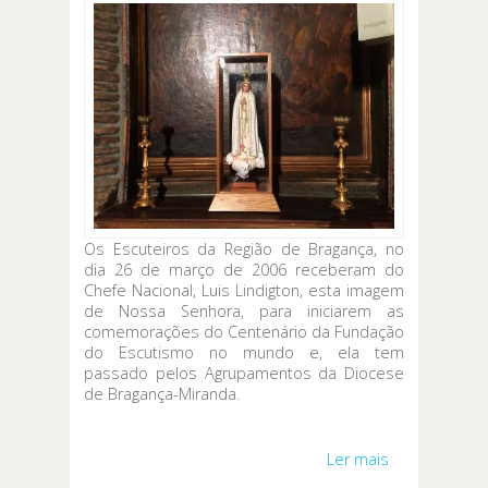
Os Escuteiros da Região de Bragança, no
dia 26 de março de 2006 receberam do
Chefe Nacional, Luis Lindigton, esta imagem
de Nossa Senhora, para iniciarem as
comemorações do Centenário da Fundação
do Escutismo no mundo e, ela tem
passado pelos Agrupamentos da Diocese
de Bragança-Miranda.
Ler mais
acerca de
Escuteiros