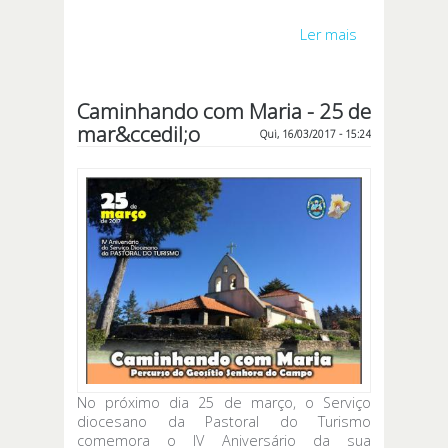
Ler mais
acerca de
Diocese
homenageia
o Arquiteto
Caminhando com Maria - 25 de
da Catedral -
mar&ccedil;o
25 de março
Qui, 16/03/2017 - 15:24
No próximo dia 25 de março, o Serviço
diocesano da Pastoral do Turismo
comemora o IV Aniversário da sua