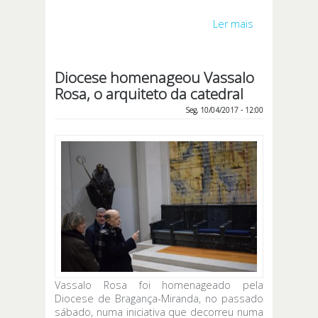
Ler mais
acerca de Dia
Diocesano
da Juventude
- 5 e 6 de
Diocese homenageou Vassalo
maio em
Rosa, o arquiteto da catedral
Carrazeda de
Ansiães
Seg, 10/04/2017 - 12:00
Vassalo Rosa foi homenageado pela
Diocese de Bragança-Miranda, no passado
sábado, numa iniciativa que decorreu numa