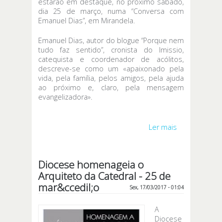
estarão em destaque, no próximo sábado,
dia 25 de março, numa “Conversa com
Emanuel Dias”, em Mirandela.
Emanuel Dias, autor do blogue “Porque nem
tudo faz sentido”, cronista do Imissio,
catequista e coordenador de acólitos,
descreve-se como um «apaixonado pela
vida, pela família, pelos amigos, pela ajuda
ao próximo e, claro, pela mensagem
evangelizadora».
Ler mais
acerca de «À
conversa
com Emanuel
Dias» - 25 de
Diocese homenageia o
março
Arquiteto da Catedral - 25 de
mar&ccedil;o
Sex, 17/03/2017 - 01:04
A
Diocese