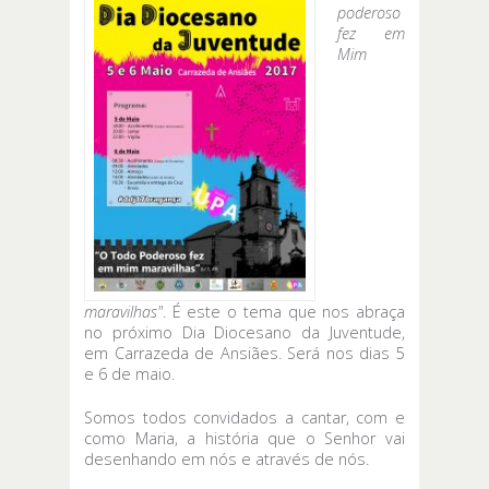
poderoso
fez em
Mim
maravilhas"
. É este o tema que nos abraça
no próximo Dia Diocesano da Juventude,
em Carrazeda de Ansiães. Será nos dias 5
e 6 de maio.
Somos todos convidados a cantar, com e
como Maria, a história que o Senhor vai
desenhando em nós e através de nós.