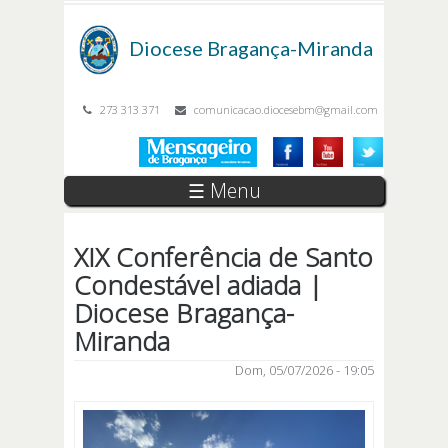
Passar para o conteúdo principal
Diocese
Bragança-Miranda
273 313 371
comunicacao.diocesebm@gmail.com
☰ Menu
XIX Conferência de Santo
Condestável adiada |
Diocese Bragança-
Miranda
Dom, 05/07/2026 - 19:05