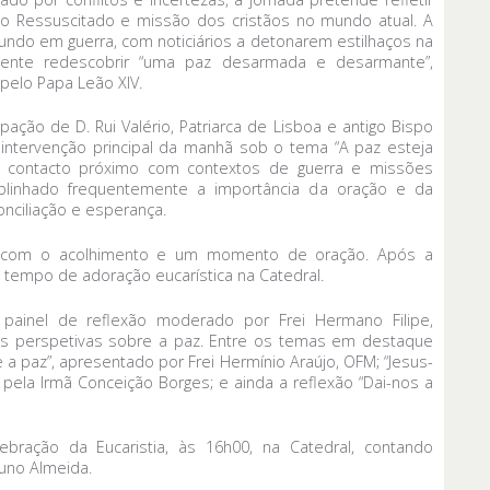
o Ressuscitado e missão dos cristãos no mundo atual. A
ndo em guerra, com noticiários a detonarem estilhaços na
rgente redescobrir “uma paz desarmada e desarmante”,
 pelo Papa Leão XIV.
pação de D. Rui Valério, Patriarca de Lisboa e antigo Bispo
intervenção principal da manhã sob o tema “A paz esteja
u contacto próximo com contextos de guerra e missões
sublinhado frequentemente a importância da oração e da
nciliação e esperança.
0 com o acolhimento e um momento de oração. Após a
 tempo de adoração eucarística na Catedral.
 painel de reflexão moderado por Frei Hermano Filipe,
es perspetivas sobre a paz. Entre os temas em destaque
 a paz”, apresentado por Frei Hermínio Araújo, OFM; “Jesus-
, pela Irmã Conceição Borges; e ainda a reflexão “Dai-nos a
ebração da Eucaristia, às 16h00, na Catedral, contando
uno Almeida.