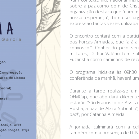
sobre a paz como dom de Crist
organização destaca que “num mu
nossa esperança”, torna-se u
expressão tantas vezes utilizada
O encontro contará com a partici
das Forças Armadas, que fará a 
convosco!”. Conhecido pelo se
militares, D. Rui Valério tem 
Eucaristia como caminhos de reco
O programa inicia-se às 09h3
conferência da manhã, haverá um
Durante a tarde realiza-se um
OFMCap, que abordará diferent
estarão “São Francisco de Assis e
Hóstia, a paz de Alzira Sobrinho”
paz!”, por Catarina Almeida.
A jornada culminará com a cel
também com a presença de D. N