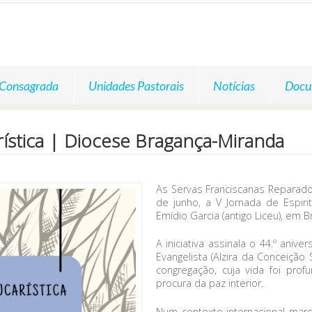
 Consagrada
Unidades Pastorais
Notícias
Docu
rística | Diocese Bragança-Miranda
As Servas Franciscanas Reparad
de junho, a V Jornada de Espirit
Emídio Garcia (antigo Liceu), em B
A iniciativa assinala o 44.º ani
Evangelista (Alzira da Conceição 
congregação, cuja vida foi pr
procura da paz interior.
Num contexto internacional marca