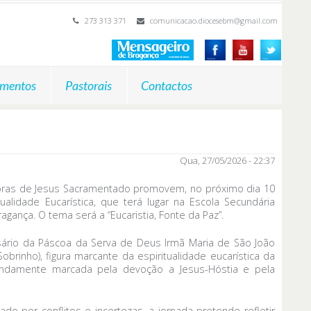
273 313 371
comunicacao.diocesebm@gmail.com
mentos
Pastorais
Contactos
Qua, 27/05/2026 - 22:37
oras de Jesus Sacramentado promovem, no próximo dia 10
ualidade Eucarística, que terá lugar na Escola Secundária
ragança. O tema será a “Eucaristia, Fonte da Paz”.
versário da Páscoa da Serva de Deus Irmã Maria de São João
Sobrinho), figura marcante da espiritualidade eucarística da
ofundamente marcada pela devoção a Jesus-Hóstia e pela
do por conflitos e incertezas, a jornada pretende refletir