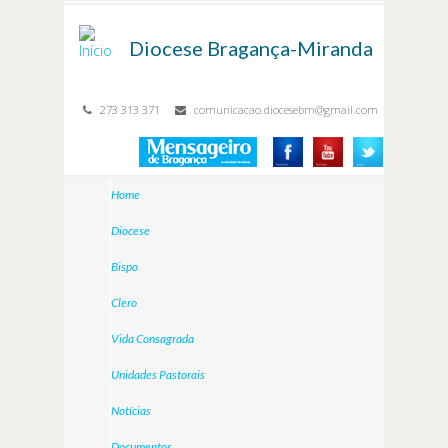
Passar para o conteúdo principal
Diocese
Bragança-Miranda
273 313 371
comunicacao.diocesebm@gmail.com
Home
Diocese
Bispo
Clero
Vida Consagrada
Unidades Pastorais
Notícias
Documentos