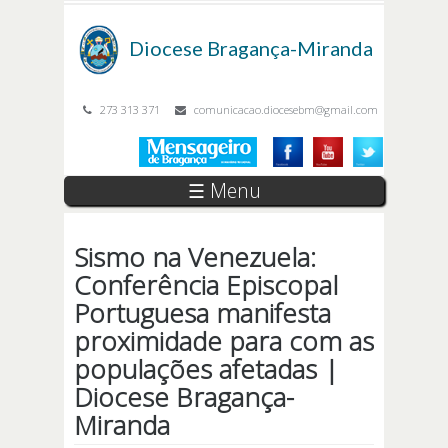
Passar para o conteúdo principal
Diocese
Bragança-Miranda
273 313 371
comunicacao.diocesebm@gmail.com
☰ Menu
Sismo na Venezuela:
Conferência Episcopal
Portuguesa manifesta
proximidade para com as
populações afetadas |
Diocese Bragança-
Miranda