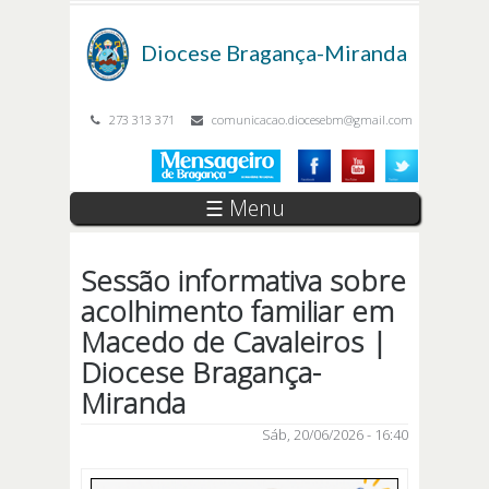
Passar para o conteúdo principal
Diocese
Bragança-Miranda
273 313 371
comunicacao.diocesebm@gmail.com
☰ Menu
Sessão informativa sobre
acolhimento familiar em
Macedo de Cavaleiros |
Diocese Bragança-
Miranda
Sáb, 20/06/2026 - 16:40