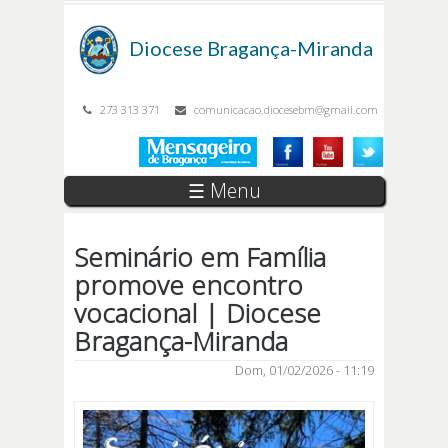
Passar para o conteúdo principal
Diocese
Bragança-Miranda
273 313 371
comunicacao.diocesebm@gmail.com
☰ Menu
Seminário em Família
promove encontro
vocacional | Diocese
Bragança-Miranda
Dom, 01/02/2026 - 11:19