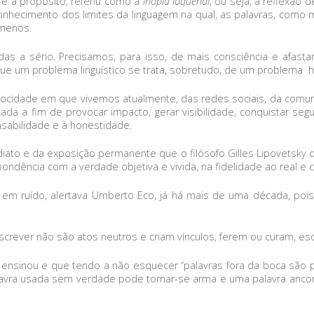
e a propósito, referiu como a
inopia loquendi
, ou seja, a reflexão 
conhecimento dos limites da linguagem na qual, as palavras, co
 menos.
as a sério. Precisamos, para isso, de mais consciência e afast
que um problema linguístico se trata, sobretudo, de um problema 
velocidade em que vivemos atualmente, das redes sociais, da comu
da a fim de provocar impacto, gerar visibilidade, conquistar segui
nsabilidade e à honestidade.
diato e da exposição permanente que o filósofo Gilles Lipovetsky 
ondência com a verdade objetiva e vivida, na fidelidade ao real 
e em ruído, alertava Umberto Eco, já há mais de uma década, poi
 e escrever não são atos neutros e criam vínculos, ferem ou curam, 
 ensinou e que tendo a não esquecer “palavras fora da boca são 
palavra usada sem verdade pode tornar-se arma e uma palavra anc