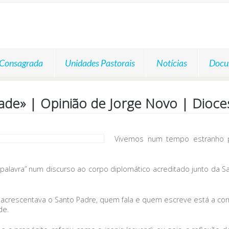
 Consagrada
Unidades Pastorais
Notícias
Docu
rdade» | Opinião de Jorge Novo | Dioc
Vivemos num tempo estranho p
alavra” num discurso ao corpo diplomático acreditado junto da Sa
crescentava o Santo Padre, quem fala e quem escreve está a corre
de.