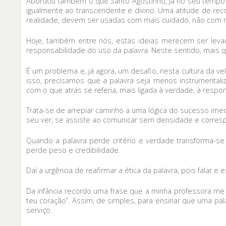
Abordou também o que Santo Agostinho, já no seu tempo 
igualmente ao transcendente e divino. Uma atitude de re
realidade, devem ser usadas com mais cuidado, não com
Hoje, também entre nós, estas ideias merecem ser levad
responsabilidade do uso da palavra. Neste sentido, mais 
É um problema e, já agora, um desafio, nesta cultura da 
isso, precisamos que a palavra seja menos instrumentaliza
com o que atrás se referia, mais ligada à verdade, à respo
Trata-se de arrepiar caminho a uma lógica do sucesso ime
seu ver, se assiste ao comunicar sem densidade e corresp
Quando a palavra perde critério e verdade transforma-s
perde peso e credibilidade.
Daí a urgência de reafirmar a ética da palavra, pois falar
Da infância recordo uma frase que a minha professora me
teu coração”. Assim, de simples, para ensinar que uma 
serviço.