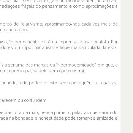
de que falar e escrever exigem humildade e atenção ao real,
mo mediações frágeis do pensamento e como aproximações à
amento do relativismo, aproximando-nos cada vez mais da
humano e ético.
nicação permanente e até da imprensa sensacionalista. Por
dores ou impor narrativas e fique mais vinculada, lá está,
dizia ser uma das marcas da “hipermodernidade”, em que, a
e com a preocupação pelo bem que constrói.
s quando tudo pode ser dito sem consequência, a palavra
esclarecem ou confundem.
pedras fora da mão, pensa primeiro palavras que saiam do
orada na bondade e honestidade pode tornar-se amizade e