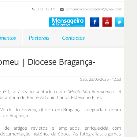
273 313 371
comunicacao.diocesebm@gmail.com
mentos
Pastorais
Contactos
lomeu | Diocese Bragança-
Sáb, 23/05/2026 - 12:53
5h30, será reapresentado o livro
“Monte São Bartolomeu – A
 da autoria do Padre António Carlos Estevinho Pires.
Verde do Fervença (Polis), em Bragança, integrada na Feira
o de Bragança.
de artigos revistos e ampliados, enriquecida com
ocumentação histórica da época. As fotografias, algumas