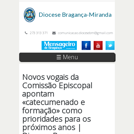
Passar para o conteúdo principal
Diocese
Bragança-Miranda
273 313 371
comunicacao.diocesebm@gmail.com
☰ Menu
Novos vogais da
Comissão Episcopal
apontam
«catecumenado e
formação» como
prioridades para os
próximos anos |