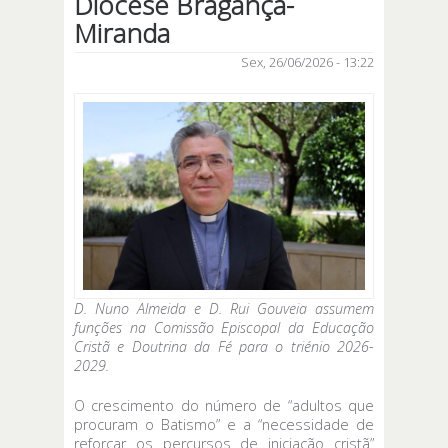
Diocese Bragança-
Miranda
Sex, 26/06/2026 - 13:22
D. Nuno Almeida e D. Rui Gouveia assumem
funções na Comissão Episcopal da Educação
Cristã e Doutrina da Fé para o triénio 2026-
2029.
O crescimento do número de “adultos que
procuram o Batismo” e a “necessidade de
reforçar os percursos de iniciação cristã”