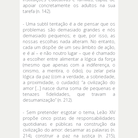
apoiar concretamente os adultos na sua
tarefa (n. 142).
- Uma subtil tentação é a de pensar que os
problemas são demasiado grandes e nós
demasiado pequenos; e que, por isso, as
nossas escolhas nada alteram. No entanto,
cada um dispõe de um seu âmbito de ação,
e é aí – e não noutro lugar – que é chamado
a escolher entre alimentar a lógica da força
(mesmo que apenas com a indiferença, o
cinismo, a mentira, o ódio), ou zelar pela
lógica da paz (com a verdade, a sobriedade,
a proximidade, o cuidado): “a civilização do
amor [...] nasce duma soma de pequenas e
tenazes fidelidades, que travam a
desumanização” (n. 212).
⁠- Sem pretender esgotar o tema, Leão XIV
propõe cinco pistas de responsabilidades
quotidianas e públicas na construção da
civilização do amor: desarmar as palavras (n.
214), construir a paz na justiça (n. 215),