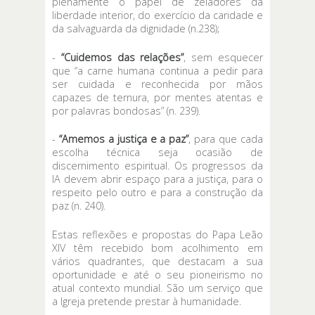
plenamente o papel de zeladores da
liberdade interior, do exercício da caridade e
da salvaguarda da dignidade (n.238);
-
“Cuidemos das relações”
, sem esquecer
que “a carne humana continua a pedir para
ser cuidada e reconhecida por mãos
capazes de ternura, por mentes atentas e
por palavras bondosas” (n. 239).
-
“Amemos a justiça e a paz”
, para que cada
escolha técnica seja ocasião de
discernimento espiritual. Os progressos da
IA devem abrir espaço para a justiça, para o
respeito pelo outro e para a construção da
paz (n. 240).
Estas reflexões e propostas do Papa Leão
XIV têm recebido bom acolhimento em
vários quadrantes, que destacam a sua
oportunidade e até o seu pioneirismo no
atual contexto mundial. São um serviço que
a Igreja pretende prestar à humanidade.