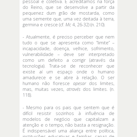
pessoal e coletiva. E acreditamos na força
do Reino, que se desenvolve a partir da
pequenez dum grão de mostarda, como
uma semente que, uma vez deitada à terra,
germina e cresce (cf.
Mc
4, 26-32) (n. 210).
- Atualmente, é preciso perceber que nem
tudo o que se apresenta como “limite” –
incapacidade, doença, velhice, sofrimento,
vulnerabilidade – deve ser interpretado
como um defeito a corrigir (através da
tecnologia). Trata-se de reconhecer que
existe aí um espaço onde o humano
amadurece e se abre à relação. O ser
humano não floresce
apesar
dos limites,
mas, muitas vezes,
através
dos limites. (n.
118).
- Mesmo para os pais que sentem que é
difícil resistir sozinhos à influência de
modelos de negócio que capitalizam a
atenção e o tempo, não basta a resignação.
É indispensável uma aliança entre política,
instituições educativas e famílias, capaz de