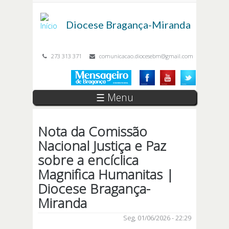
Passar para o conteúdo principal
Diocese
Bragança-Miranda
273 313 371
comunicacao.diocesebm@gmail.com
☰ Menu
Nota da Comissão
Nacional Justiça e Paz
sobre a encíclica
Magnifica Humanitas |
Diocese Bragança-
Miranda
Seg, 01/06/2026 - 22:29