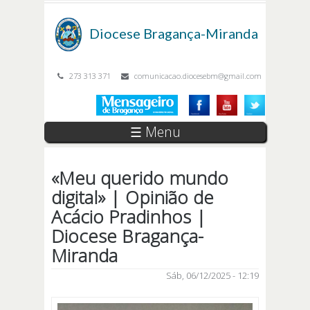
Passar para o conteúdo principal
Diocese
Bragança-Miranda
273 313 371
comunicacao.diocesebm@gmail.com
☰ Menu
«Meu querido mundo
digital» | Opinião de
Acácio Pradinhos |
Diocese Bragança-
Miranda
Sáb, 06/12/2025 - 12:19