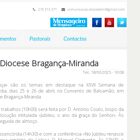
273 313 371
comunicacao.diocesebm@gmail.com
mentos
Pastorais
Contactos
 Diocese Bragança-Miranda
Ter, 18/03/2025 - 10:08
erança» são os temas em destaque na XXVII Semana de
órdia, dias 25 e 26 de abril, no Convento de Balsamão, em
e Bragança-Miranda.
s trabalhos (10h00) será feita por D. António Couto, bispo da
ução intitulada «Jubileu, o ano da graça do Senhor». Às
seguida de almoço.
isericórdia (14h30) e com a conferência «No Jubileu renasce
arca emérito de Lisboa, D. Manuel Clemente. Às 17h00, o