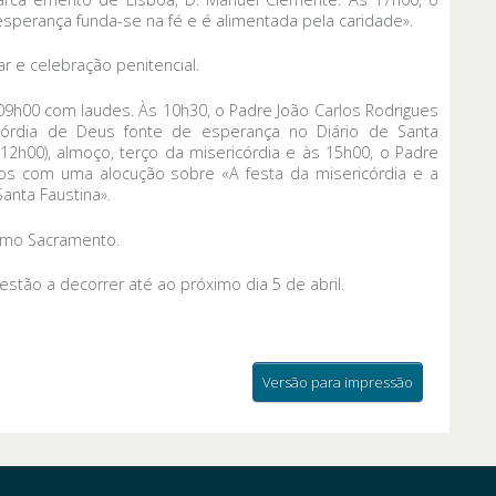
esperança funda-se na fé e é alimentada pela caridade».
r e celebração penitencial.
09h00 com laudes. Às 10h30, o Padre João Carlos Rodrigues
córdia de Deus fonte de esperança no Diário de Santa
 (12h00), almoço, terço da misericórdia e às 15h00, o Padre
lhos com uma alocução sobre «A festa da misericórdia e a
Santa Faustina».
imo Sacramento.
tão a decorrer até ao próximo dia 5 de abril.
Versão para impressão