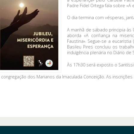
Padre Fidel Ortega fala sobre «A 
O dia termina com vésperas, janta
A manhã de sábado principia às 
aborda «A confiança na miseri
Faustina». Segue-se a eucaristia
Basileu Pires concluiu os traba
indulgência plenária no Diário de 
Às 17h30 será exposto o Santíss
congregação dos Marianos da Imaculada Conceição. As inscrições es