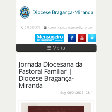
Passar para o conteúdo principal
Diocese
Bragança-Miranda
273 313 371
comunicacao.diocesebm@gmail.com
☰ Menu
Jornada Diocesana da
Pastoral Familiar |
Diocese Bragança-
Miranda
Seg, 06/04/2026 - 23:11