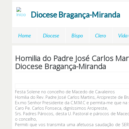
Passar para o conteúdo principal
Diocese
Bragança-Miranda
Home
Diocese
Bispo
Clero
Vida
Homilia do Padre José Carlos Mar
Diocese Bragança-Miranda
Festa Solene no concelho de Macedo de Cavaleiros
Homilia do Rev. Padre José Carlos Martins, Arcipreste de Br
Ex.mo Senhor Presidente da C.M.M.C e permita-me que na su
Caro Pe. Carlos Fonseca, digníssimos Arcipreste,
Srs. Padres Párocos, desta U. Pastoral e párocos de Mac
o concelho,
Permiti que vos transmita uma afetuosa saudação de SER