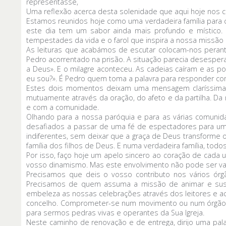
representasse,
Uma reflexão acerca desta solenidade que aqui hoje nos c
Estamos reunidos hoje como uma verdadeira família para ce
este dia tem um sabor ainda mais profundo e místico. 
tempestades da vida e o farol que inspira a nossa missã
As leituras que acabámos de escutar colocam-nos perante
Pedro acorrentado na prisão. A situação parecia desespera
a Deus». E o milagre aconteceu. As cadeias caíram e as po
eu sou?». É Pedro quem toma a palavra para responder com 
Estes dois momentos deixam uma mensagem claríssima pa
mutuamente através da oração, do afeto e da partilha. D
e com a comunidade.
Olhando para a nossa paróquia e para as várias comunid
desafiados a passar de uma fé de espectadores para um
indiferentes, sem deixar que a graça de Deus transforme o
família dos filhos de Deus. E numa verdadeira família, 
Por isso, faço hoje um apelo sincero ao coração de cad
vosso dinamismo. Mas este envolvimento não pode ser vag
Precisamos que deis o vosso contributo nos vários órg
Precisamos de quem assuma a missão de animar e suste
embeleza as nossas celebrações através dos leitores e ac
concelho. Comprometer-se num movimento ou num órgão pa
para sermos pedras vivas e operantes da Sua Igreja.
Neste caminho de renovação e de entrega, dirijo uma palav