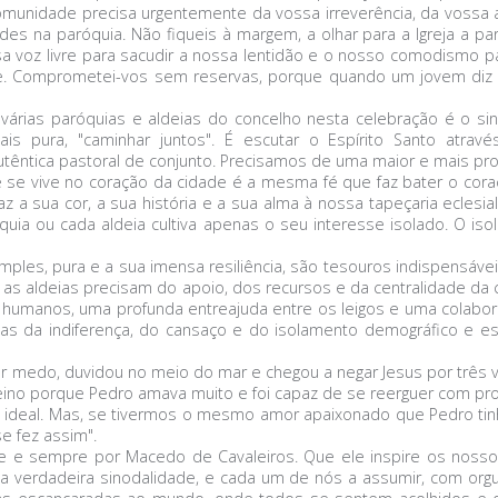
munidade precisa urgentemente da vossa irreverência, da vossa a
es na paróquia. Não fiqueis à margem, a olhar para a Igreja a pa
a voz livre para sacudir a nossa lentidão e o nosso comodismo pa
ese. Comprometei-vos sem reservas, porque quando um jovem diz 
rias paróquias e aldeias do concelho nesta celebração é o sinal
 mais pura, "caminhar juntos". É escutar o Espírito Santo atr
êntica pastoral de conjunto. Precisamos de uma maior e mais prof
ue se vive no coração da cidade é a mesma fé que faz bater o co
 a sua cor, a sua história e a sua alma à nossa tapeçaria eclesial
róquia ou cada aldeia cultiva apenas o seu interesse isolado. O 
imples, pura e a sua imensa resiliência, são tesouros indispensáv
e as aldeias precisam do apoio, dos recursos e da centralidade da
e humanos, uma profunda entreajuda entre os leigos e uma colabora
as da indiferença, do cansaço e do isolamento demográfico e espi
r medo, duvidou no meio do mar e chegou a negar Jesus por três 
Reino porque Pedro amava muito e foi capaz de se reerguer com p
ideal. Mas, se tivermos o mesmo amor apaixonado que Pedro tin
e fez assim".
je e sempre por Macedo de Cavaleiros. Que ele inspire os nossos
 verdadeira sinodalidade, e cada um de nós a assumir, com orgul