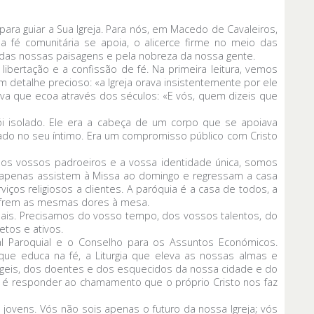
ara guiar a Sua Igreja. Para nós, em Macedo de Cavaleiros,
 fé comunitária se apoia, o alicerce firme no meio das
 das nossas paisagens e pela nobreza da nossa gente.
bertação e a confissão de fé. Na primeira leitura, vemos
 detalhe precioso: «a Igreja orava insistentemente por ele
siva que ecoa através dos séculos: «E vós, quem dizeis que
i isolado. Ele era a cabeça de um corpo que se apoiava
ado no seu íntimo. Era um compromisso público com Cristo
 os vossos padroeiros e a vossa identidade única, somos
 apenas assistem à Missa ao domingo e regressam a casa
ços religiosos a clientes. A paróquia é a casa de todos, a
 sofrem as mesmas dores à mesa.
ais. Precisamos do vosso tempo, dos vossos talentos, do
tos e ativos.
al Paroquial e o Conselho para os Assuntos Económicos.
e educa na fé, a Liturgia que eleva as nossas almas e
rágeis, dos doentes e dos esquecidos da nossa cidade e do
 é responder ao chamamento que o próprio Cristo nos faz
 jovens. Vós não sois apenas o futuro da nossa Igreja; vós