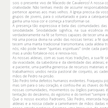
sois o presente vivo de Macedo de Cavaleiros! A nossa co
criatividade. Não tenhais medo de assumir responsabilidad
pertence apenas aos mais velhos. A Igreja precisa da voss
grupos de jovens, para o voluntariado e para a catequ
ganha uma nova cor e começa a transformar-se.
A presença tão expressiva e bela das comunidades das vá
sinodalidade. Sinodalidade significa, na sua essência
verdadeiramente na fé se formos capazes de tecer uma aut
Há uma poesia divina na união das nossas terras: a fé q
tecem uma manta tradicional transmontana, cada aldeia traz
nós; não pode haver "quintais espirituais" onde cada pa
mas a união fortalece-nos e renova-nos.
As nossas aldeias, com as suas ricas tradições, a sua fé s
da vivacidade, da sabedoria e da identidade das aldeias; 
e paciente, uma partilha generosa de recursos materiais 
trabalharmos unidos nesta pastoral de conjunto, as cadei
mãos de Pedro na prisão.
São Pedro tinha defeitos humanos evidentes. Fraquejou po
mas sim para o seu coração, e confiou-lhe as chaves do 
nossas comunidades, movimentos ou órgãos paroquiais é 
tentação do desânimo, do egoísmo e do terrível "sempre s
Que o nosso excelso Padroeiro, São Pedro, interceda ho
aldeias e a nossa cidade a caminharem de mãos dadas na