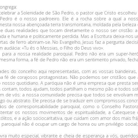
ongrega:
lebrar a Solenidade de São Pedro, o pastor que Cristo escolheu p
Pedro é o nosso padroeiro. Ele é a rocha sobre a qual a nossa
o nesta nossa abençoada terra transmontana, moldada pela beleza
 duas realidades que tocam diretamente o nosso ser cristão: a li
da e humana e politicamente perdida. Mas a Escritura deixa-nos um
rtas de ferro abriram-se. No Evangelho, Jesus faz a pergunta deci
audácia: «Tu és o Messias, o Filho do Deus vivo».
ra a nossa realidade paroquial. Pedro não era um super-heró
a mesma forma, a fé de Pedro não era um sentimento privado, fech
ades do concelho aqui representadas, com as vossas bandeiras,
a fé de corajosos protagonistas. Não podemos ser cristãos que
 nosso quotidiano. A paróquia não é uma empresa que presta servi
todos contam, todos ajudam, todos partilham o mesmo pão e todos
a um de vós: a nossa comunidade precisa que todos se envolvam m
o ou abstrato. Ele precisa de se traduzir em compromissos concre
ãos de corresponsabilidade paroquial, como o Conselho Pastor
ntar os nossos movimentos de espiritualidade, a Catequese qu
ólitos, e a ação sociocaritativa, que cuidam com amor dos mais f
roquial não é ocupar um cargo de honra ou um privilégio social;
ra muito especial, vibrante e cheia de esperança a vós, queridos