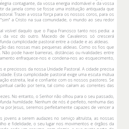
legria contagiante, da vossa energia indomável e da vossa
rtir da janela como se fosse uma instituição antiquada que
storal. Trazei a vossa força para os nossos coros, para os
"sim" a Cristo na sua comunidade, o mundo ao seu redor
 visível daquilo que o Papa Francisco tanto nos pedia: a
avés da voz do outro. Macedo de Cavaleiros só crescerá
unda cumplicidade pastoral entre a cidade e as aldeias.
ração das nossas mais pequenas aldeias. Como os fios que
. Não pode haver barreiras, distâncias ou rivalidades entre
isolamento enfraquece-nos e condena-nos ao esquecimento,
eis e preciosos da nossa Unidade Pastoral. A cidade precisa
 cidade. Esta cumplicidade pastoral exige uma escuta mútua
ção estreita, leal e confiante com os nossos pastores. Se
ritual cairão por terra, tal como caíram as correntes das
vezes. No entanto, o Senhor não olhou para o seu passado,
rofunda humildade. Nenhum de nós é perfeito, nenhuma das
ha por Jesus, seremos perfeitamente capazes de vencer a
 jovens a serem audazes no serviço altruísta, as nossas
ho e fidelidade, o seu lugar nos movimentos e órgãos da