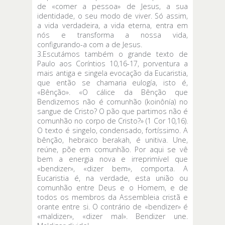
de «comer a pessoa» de Jesus, a sua
identidade, o seu modo de viver. Só assim,
a vida verdadeira, a vida eterna, entra em
nós e transforma a nossa vida,
configurando-a com a de Jesus.
3.Escutámos também o grande texto de
Paulo aos Coríntios 10,16-17, porventura a
mais antiga e singela evocação da Eucaristia,
que então se chamaria eulogía, isto é,
«Bênção». «O cálice da Bênção que
Bendizemos não é comunhão (koinônía) no
sangue de Cristo? O pão que partimos não é
comunhão no corpo de Cristo?» (1 Cor 10,16).
O texto é singelo, condensado, fortíssimo. A
bênção, hebraico berakah, é unitiva. Une,
reúne, põe em comunhão. Por aqui se vê
bem a energia nova e irreprimível que
«bendizer», «dizer bem», comporta. A
Eucaristia é, na verdade, esta união ou
comunhão entre Deus e o Homem, e de
todos os membros da Assembleia cristã e
orante entre si. O contrário de «bendizer» é
«maldizer», «dizer mal». Bendizer une.