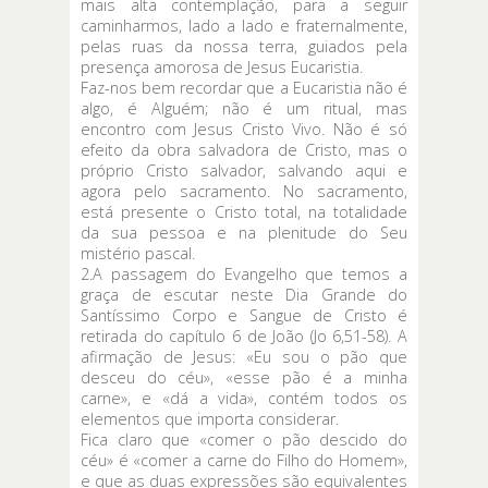
mais alta contemplação, para a seguir
caminharmos, lado a lado e fraternalmente,
pelas ruas da nossa terra, guiados pela
presença amorosa de Jesus Eucaristia.
Faz-nos bem recordar que a Eucaristia não é
algo, é Alguém; não é um ritual, mas
encontro com Jesus Cristo Vivo. Não é só
efeito da obra salvadora de Cristo, mas o
próprio Cristo salvador, salvando aqui e
agora pelo sacramento. No sacramento,
está presente o Cristo total, na totalidade
da sua pessoa e na plenitude do Seu
mistério pascal.
2.A passagem do Evangelho que temos a
graça de escutar neste Dia Grande do
Santíssimo Corpo e Sangue de Cristo é
retirada do capítulo 6 de João (Jo 6,51-58). A
afirmação de Jesus: «Eu sou o pão que
desceu do céu», «esse pão é a minha
carne», e «dá a vida», contém todos os
elementos que importa considerar.
Fica claro que «comer o pão descido do
céu» é «comer a carne do Filho do Homem»,
e que as duas expressões são equivalentes