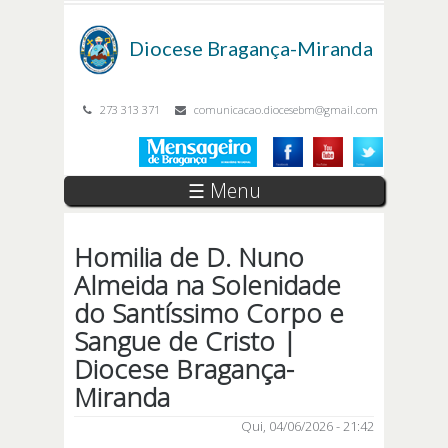
Passar para o conteúdo principal
Diocese
Bragança-Miranda
273 313 371
comunicacao.diocesebm@gmail.com
☰ Menu
Homilia de D. Nuno
Almeida na Solenidade
do Santíssimo Corpo e
Sangue de Cristo |
Diocese Bragança-
Miranda
Qui, 04/06/2026 - 21:42