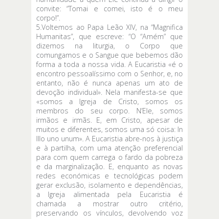
convite: “Tomai e comei, isto é o meu
corpo!”.
5.Voltemos ao Papa Leão XIV, na “Magnifica
Humanitas”, que escreve: “O “Amém” que
dizemos na liturgia, o Corpo que
comungamos e o Sangue que bebemos dão
forma a toda a nossa vida. A Eucaristia «é o
encontro pessoalíssimo com o Senhor, e, no
entanto, não é nunca apenas um ato de
devoção individual». Nela manifesta-se que
«somos a Igreja de Cristo, somos os
membros do seu corpo. N’Ele, somos
irmãos e irmãs. E, em Cristo, apesar de
muitos e diferentes, somos uma só coisa: In
Illo uno unum». A Eucaristia abre-nos à justiça
e à partilha, com uma atenção preferencial
para com quem carrega o fardo da pobreza
e da marginalização. E, enquanto as novas
redes económicas e tecnológicas podem
gerar exclusão, isolamento e dependências,
a Igreja alimentada pela Eucaristia é
chamada a mostrar outro critério,
preservando os vínculos, devolvendo voz