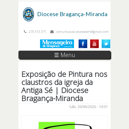
Passar para o conteúdo principal
Diocese
Bragança-Miranda
273 313 371
comunicacao.diocesebm@gmail.com
☰ Menu
Exposição de Pintura nos
claustros da igreja da
Antiga Sé | Diocese
Bragança-Miranda
Sáb, 20/06/2026 - 14:01