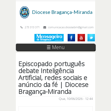
Passar para o conteúdo principal
Diocese
Bragança-Miranda
273 313 371
comunicacao.diocesebm@gmail.com
☰ Menu
Episcopado português
debate Inteligência
Artificial, redes sociais e
anúncio da fé | Diocese
Bragança-Miranda
Qua, 10/06/2026 - 12:44