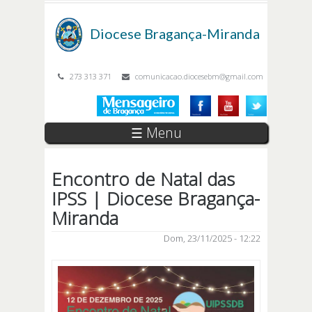
Passar para o conteúdo principal
Diocese
Bragança-Miranda
273 313 371
comunicacao.diocesebm@gmail.com
☰ Menu
Encontro de Natal das
IPSS | Diocese Bragança-
Miranda
Dom, 23/11/2025 - 12:22