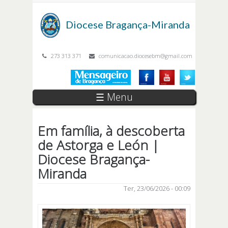
Passar para o conteúdo principal
Diocese
Bragança-Miranda
273 313 371
comunicacao.diocesebm@gmail.com
☰ Menu
Em família, à descoberta
de Astorga e León |
Diocese Bragança-
Miranda
Ter, 23/06/2026 - 00:09