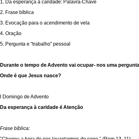
1. Da esperança à caridade: Palavra-Chave
2. Frase bíblica
3. Evocação para o acendimento de vela
4. Oração
5. Pergunta e “trabalho” pessoal
Durante o tempo de Advento vai ocupar- nos uma pergunta
Onde é que Jesus nasce?
I Domingo de Advento
Da esperança à caridade é Atenção
Frase bíblica:
"Chegou a hora de nos levantarmos do sono." (Rom 13, 11)