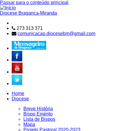
Passar para o conteúdo principal
Diocese
Bragança-Miranda
273 313 371
comunicacao.diocesebm@gmail.com
Home
Diocese
Breve História
Bispo Emérito
Lista de Bispos
Mapa
Projeto Pastoral 2020-2023