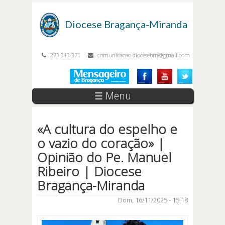
Passar para o conteúdo principal
Diocese
Bragança-Miranda
273 313 371
comunicacao.diocesebm@gmail.com
☰ Menu
«A cultura do espelho e
o vazio do coração» |
Opinião do Pe. Manuel
Ribeiro | Diocese
Bragança-Miranda
Dom, 16/11/2025 - 15:18