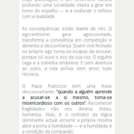
profundo: uma sociedade inteira a girar em
torno do espelho — e a confundir o reflexo
com a realidade.
As consequências estão diante de nós. O
egocentrismo gera agressividade,
transforma a convivência em competição e
alimenta a desconfiança. Quem vive fechado
no próprio ego torna-se incapaz de escutar,
porque só ouve o eco da sua voz. O orgulho
cega e a soberba endurece. E sem abertura
ao outro, a vida asfixia: sem amor, tudo
resseca.
O Papa Francisco tem uma frase
desconcertante:
“quando a alguém aprende
a acusar-se a si mesmo, torna-se
misericordioso com os outros”.
Reconhecer
fragilidades não nos diminui. Antes,
humaniza. Aliás, é o contrário da lógica
dominante actual: assumir a própria miséria
abre a porta à humildade — e a humildade é
a condição da compaixão.