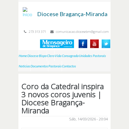
Passar para o conteúdo principal
Diocese
Bragança-Miranda
273 313 371
comunicacao.diocesebm@gmail.com
Home
Diocese
Bispo
Clero
Vida Consagrada
Unidades Pastorais
Notícias
Documentos
Pastorais
Contactos
Coro da Catedral inspira
3 novos coros juvenis |
Diocese Bragança-
Miranda
Sáb, 14/03/2026 - 20:04