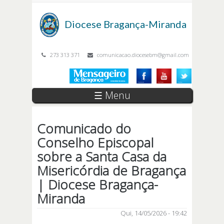
Passar para o conteúdo principal
Diocese
Bragança-Miranda
273 313 371
comunicacao.diocesebm@gmail.com
☰ Menu
Comunicado do
Conselho Episcopal
sobre a Santa Casa da
Misericórdia de Bragança
| Diocese Bragança-
Miranda
Qui, 14/05/2026 - 19:42