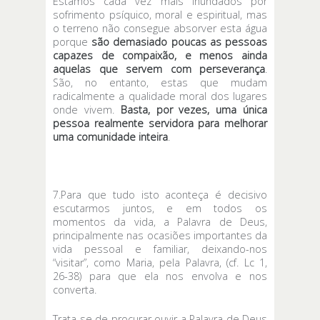
Estamos cada vez mais inundados por
sofrimento psíquico, moral e espiritual, mas
o terreno não consegue absorver esta água
porque
são demasiado poucas as pessoas
capazes de compaixão, e menos ainda
aquelas que servem com perseverança
.
São, no entanto, estas que mudam
radicalmente a qualidade moral dos lugares
onde vivem.
Basta, por vezes, uma única
pessoa realmente servidora para melhorar
uma comunidade inteira
.
7.Para que tudo isto aconteça é decisivo
escutarmos juntos, e em todos os
momentos da vida, a Palavra de Deus,
principalmente nas ocasiões importantes da
vida pessoal e familiar, deixando-nos
“visitar”, como Maria, pela Palavra, (cf. Lc 1,
26-38) para que ela nos envolva e nos
converta.
Trata-se de procurar ouvir a Palavra de Deus