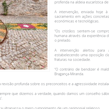
proferida na aldeia eucarística d
A intervenção, enviada hoje à
sacramento em ações concretas
económicas e tecnológicas.
“Os cristãos sentem-se compro
humana através da experiência de
o prelado.
A intervenção alertou para 
estabelecendo uma oposição cla
fraturas na sociedade.
“O contrário de bendizer é maldi
Bragança-Miranda.
a revisão profunda sobre os preconceitos e a agressividade instala
 sempre que dizemos a verdade, quando damos um conselho sábio
’.
ica ultrapassa o mero cumprimento de um cerimonial religioso.