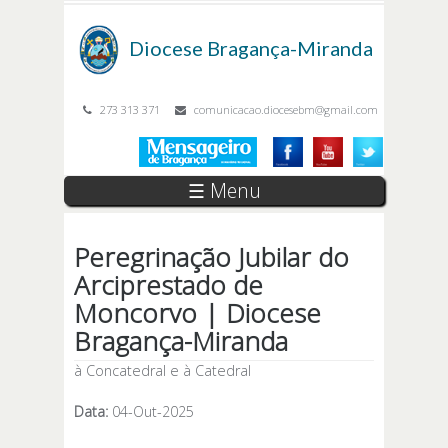
Passar para o conteúdo principal
Diocese
Bragança-Miranda
273 313 371
comunicacao.diocesebm@gmail.com
☰ Menu
Peregrinação Jubilar do
Arciprestado de
Moncorvo | Diocese
Bragança-Miranda
à Concatedral e à Catedral
Data:
04-Out-2025