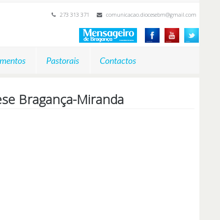
273 313 371
comunicacao.diocesebm@gmail.com
mentos
Pastorais
Contactos
cese Bragança-Miranda