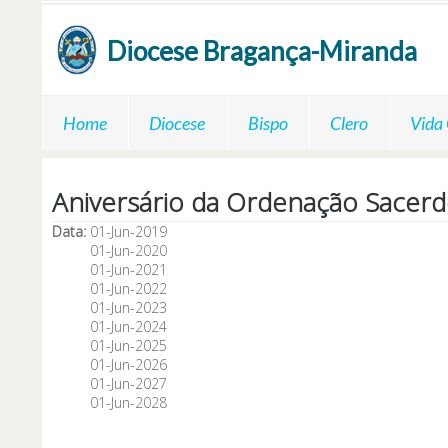
Passar para o conteúdo principal
Diocese
Bragança-Miranda
Home
Diocese
Bispo
Clero
Vida
Aniversário da Ordenação Sacerd
Data:
01-Jun-2019
01-Jun-2020
01-Jun-2021
01-Jun-2022
01-Jun-2023
01-Jun-2024
01-Jun-2025
01-Jun-2026
01-Jun-2027
01-Jun-2028