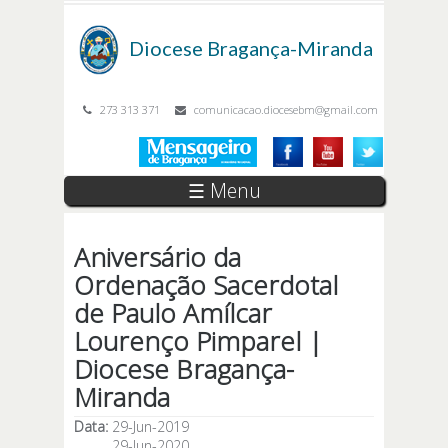
Passar para o conteúdo principal
Diocese
Bragança-Miranda
273 313 371
comunicacao.diocesebm@gmail.com
☰ Menu
Aniversário da
Ordenação Sacerdotal
de Paulo Amílcar
Lourenço Pimparel |
Diocese Bragança-
Miranda
Data:
29-Jun-2019
29-Jun-2020