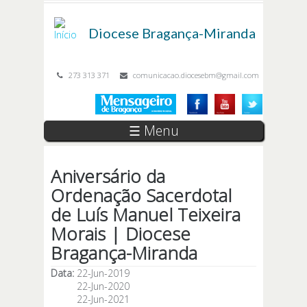
Passar para o conteúdo principal
Diocese
Bragança-Miranda
273 313 371
comunicacao.diocesebm@gmail.com
☰ Menu
Aniversário da
Ordenação Sacerdotal
de Luís Manuel Teixeira
Morais | Diocese
Bragança-Miranda
Data:
22-Jun-2019
22-Jun-2020
22-Jun-2021