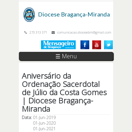
Passar para o conteúdo principal
Diocese
Bragança-Miranda
273 313 371
comunicacao.diocesebm@gmail.com
☰ Menu
Aniversário da
Ordenação Sacerdotal
de Júlio da Costa Gomes
| Diocese Bragança-
Miranda
Data:
01-Jun-2019
01-Jun-2020
01-Jun-2021